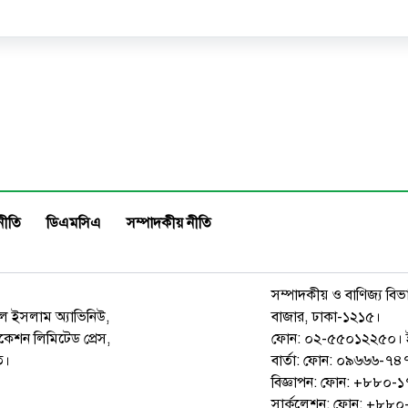
নীতি
ডিএমসিএ
সম্পাদকীয় নীতি
সম্পাদকীয় ও বাণিজ্য বিভ
রুল ইসলাম অ্যাভিনিউ,
বাজার, ঢাকা-১২১৫।
েশন লিমিটেড প্রেস,
ফোন: ০২-৫৫০১২২৫০। 
ত।
বার্তা: ফোন: ০৯৬৬৬-
বিজ্ঞাপন: ফোন: +৮৮০
সার্কুলেশন: ফোন: +৮