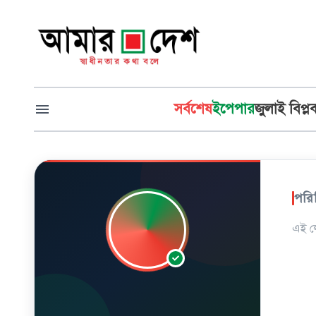
সর্বশেষ
ইপেপার
জুলাই বিপ্ল
পরি
এই লে