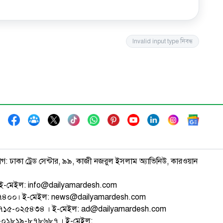
Invalid input type
নিবন্ধ
াগ: ঢাকা ট্রেড সেন্টার, ৯৯, কাজী নজরুল ইসলাম অ্যাভিনিউ, কারওয়ান
ই-মেইল: info@dailyamardesh.com
৭৪৭৪০০। ই-মেইল: news@dailyamardesh.com
-১৭১৫-০২৫৪৩৪ । ই-মেইল: ad@dailyamardesh.com
৮০-০১৮১৯-৮৭৮৬৮৭ । ই-মেইল: