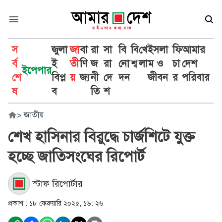
স
জুলা
জা
বা
রা
সা
বি
বি
খে
ইসলা
ফি
আমার
র্ব
ই
তী
ণি
জ
রা
নো
শ্ব
লা
ম ও
চা
দেশ
ইপেপার
শে
বিপ্ল
য়
জ্য
নী
দে
দন
জীবন
র
পরিবার
ষ
ব
তি
শ
>
জাতীয়
শেখ হাসিনার বিরুদ্ধে চার্জশিটে যুক্ত
হচ্ছে জাতিসংঘের রিপোর্ট
স্টাফ রিপোর্টার
প্রকাশ :
১৮ ফেব্রুয়ারি ২০২৫, ১৬: ২৬