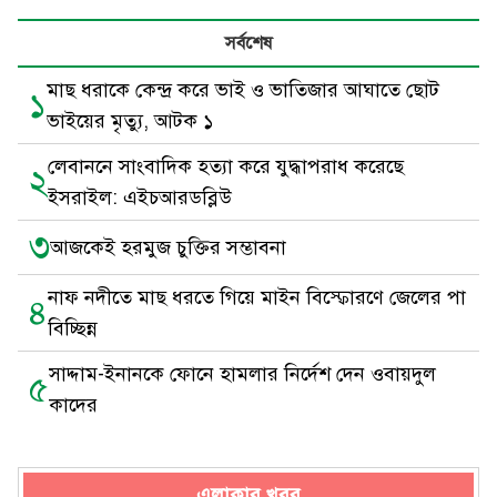
সর্বশেষ
মাছ ধরাকে কেন্দ্র করে ভাই ও ভাতিজার আঘাতে ছোট
১
ভাইয়ের মৃত্যু, আটক ১
লেবাননে সাংবাদিক হত্যা করে যুদ্ধাপরাধ করেছে
২
ইসরাইল: এইচআরডব্লিউ
৩
আজকেই হরমুজ চুক্তির সম্ভাবনা
নাফ নদীতে মাছ ধরতে গিয়ে মাইন বিস্ফোরণে জেলের পা
৪
বিচ্ছিন্ন
সাদ্দাম-ইনানকে ফোনে হামলার নির্দেশ দেন ওবায়দুল
৫
কাদের
এলাকার খবর