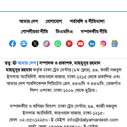
আমার দেশ
যোগাযোগ
শর্তাবলি ও নীতিমালা
গোপনীয়তা নীতি
ডিএমসিএ
সম্পাদকীয় নীতি
স্বত্ব: ©️
আমার দেশ
| সম্পাদক ও প্রকাশক, মাহমুদুর রহমান
মাহমুদুর রহমান
কর্তৃক ঢাকা ট্রেড সেন্টার (৮ম ফ্লোর), ৯৯, কাজী নজরুল
ইসলাম অ্যাভিনিউ, কারওয়ান বাজার, ঢাকা-১২১৫ থেকে প্রকাশিত এবং
আমার দেশ পাবলিকেশন লিমিটেড প্রেস, ৪৪৬/সি ও ৪৪৬/ডি, তেজগাঁও
শিল্প এলাকা, ঢাকা-১২০৮ থেকে মুদ্রিত।
সম্পাদকীয় ও বাণিজ্য বিভাগ: ঢাকা ট্রেড সেন্টার, ৯৯, কাজী নজরুল
ইসলাম অ্যাভিনিউ, কারওয়ান বাজার, ঢাকা-১২১৫।
ফোন: ০২-৫৫০১২২৫০। ই-মেইল: info@dailyamardesh.com
বার্তা: ফোন: ০৯৬৬৬-৭৪৭৪০০। ই-মেইল: