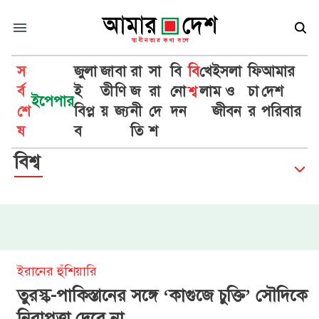
স
জুলা
জা
বা
রা
সা
বি
বি
খে
ইসলা
ফি
আমার
র্ব
ই
তী
ণি
জ
রা
নো
শ্ব
লা
ম ও
চা
দেশ
ইপেপার
শে
বিপ্ল
য়
জ্য
নী
দে
দন
জীবন
র
পরিবার
ষ
ব
তি
শ
বিশ্ব
ইরানের হুঁশিয়ারি
তুরস্ক-পাকিস্তানের সঙ্গে ‘কাগুজে চুক্তি’ সৌদিকে
নিরাপত্তা দেবে না