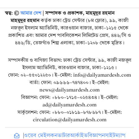
স্বত্ব: ©️
আমার দেশ
| সম্পাদক ও প্রকাশক, মাহমুদুর রহমান
মাহমুদুর রহমান
কর্তৃক ঢাকা ট্রেড সেন্টার (৮ম ফ্লোর), ৯৯, কাজী
নজরুল ইসলাম অ্যাভিনিউ, কারওয়ান বাজার, ঢাকা-১২১৫ থেকে
প্রকাশিত এবং আমার দেশ পাবলিকেশন লিমিটেড প্রেস, ৪৪৬/সি ও
৪৪৬/ডি, তেজগাঁও শিল্প এলাকা, ঢাকা-১২০৮ থেকে মুদ্রিত।
সম্পাদকীয় ও বাণিজ্য বিভাগ: ঢাকা ট্রেড সেন্টার, ৯৯, কাজী নজরুল
ইসলাম অ্যাভিনিউ, কারওয়ান বাজার, ঢাকা-১২১৫।
ফোন: ০২-৫৫০১২২৫০। ই-মেইল: info@dailyamardesh.com
বার্তা: ফোন: ০৯৬৬৬-৭৪৭৪০০। ই-মেইল:
news@dailyamardesh.com
বিজ্ঞাপন: ফোন: +৮৮০-১৭১৫-০২৫৪৩৪ । ই-মেইল:
ad@dailyamardesh.com
সার্কুলেশন: ফোন: +৮৮০-০১৮১৯-৮৭৮৬৮৭ । ই-মেইল:
circulation@dailyamardesh.com
ওয়েব মেইল
কনভার্টার
আর্কাইভ
বিজ্ঞাপন
সাইটম্যাপ