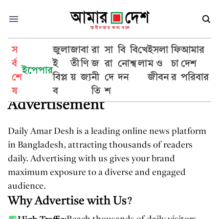
স
জুলা
জা
বা
রা
সা
বি
বি
খে
ইসলা
ফি
আমার
র্ব
ই
তী
ণি
জ
রা
নো
শ্ব
লা
ম ও
চা
দেশ
ইপেপার
>
Advertisement
শে
বিপ্ল
য়
জ্য
নী
দে
দন
জীবন
র
পরিবার
ষ
ব
তি
শ
Advertisement
Daily Amar Desh is a leading online news platform
in Bangladesh, attracting thousands of readers
daily. Advertising with us gives your brand
maximum exposure to a diverse and engaged
audience.
Why Advertise with Us?