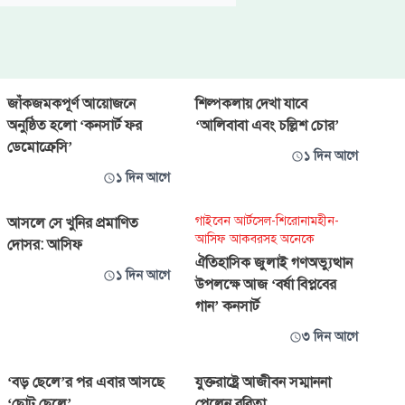
জাঁকজমকপূর্ণ আয়োজনে
শিল্পকলায় দেখা যাবে
অনুষ্ঠিত হলো ‘কনসার্ট ফর
‘আলিবাবা এবং চল্লিশ চোর’
ডেমোক্রেসি’
১ দিন আগে
১ দিন আগে
গাইবেন আর্টসেল-শিরোনামহীন-
আসলে সে খুনির প্রমাণিত
আসিফ আকবরসহ অনেকে
দোসর: আসিফ
ঐতিহাসিক জুলাই গণঅভ্যুত্থান
১ দিন আগে
উপলক্ষে আজ ‘বর্ষা বিপ্লবের
গান’ কনসার্ট
৩ দিন আগে
‘বড় ছেলে’র পর এবার আসছে
যুক্তরাষ্ট্রে আজীবন সম্মাননা
‘ছোট ছেলে’
পেলেন ববিতা