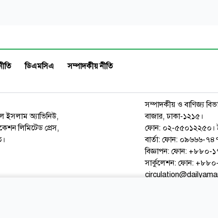
নীতি
ডিএমসিএ
সম্পাদকীয় নীতি
সম্পাদকীয় ও বাণিজ্য বিভ
রুল ইসলাম অ্যাভিনিউ,
বাজার, ঢাকা-১২১৫।
েশন লিমিটেড প্রেস,
ফোন: ০২-৫৫০১২২৫০। 
ত।
বার্তা: ফোন: ০৯৬৬৬-
বিজ্ঞাপন: ফোন: +৮৮০
সার্কুলেশন: ফোন: +৮
circulation@dailyam
ওয়েব মেইল
কনভার