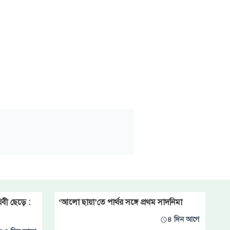
বী ছেড়ে :
‘আলো ছায়া’তে পার্থর সঙ্গে প্রথম সাদনিমা
৪ দিন আগে