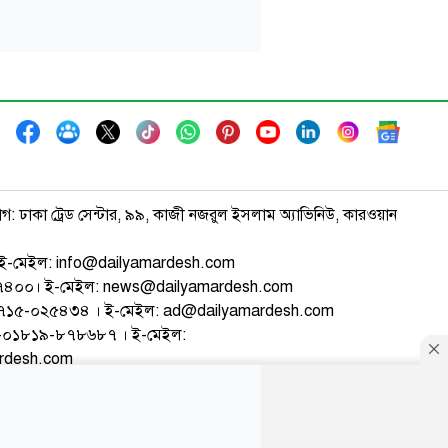
াগ: ঢাকা ট্রেড সেন্টার, ৯৯, কাজী নজরুল ইসলাম অ্যাভিনিউ, কারওয়ান
ই-মেইল: info@dailyamardesh.com
৭৪৭৪০০। ই-মেইল: news@dailyamardesh.com
-১৭১৫-০২৫৪৩৪ । ই-মেইল: ad@dailyamardesh.com
৮০-০১৮১৯-৮৭৮৬৮৭ । ই-মেইল:
ardesh.com
্টার
আর্কাইভ
বিজ্ঞাপন
সাইটম্যাপ