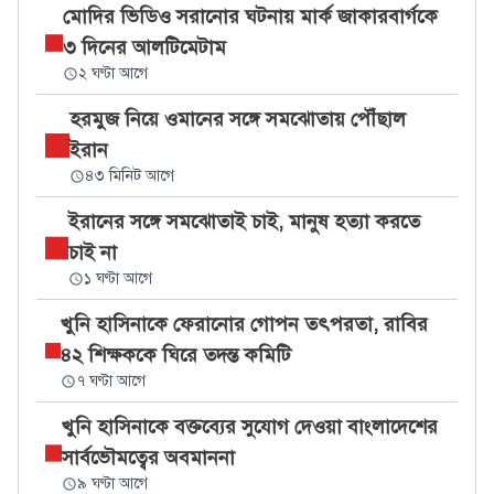
মোদির ভিডিও সরানোর ঘটনায় মার্ক জাকারবার্গকে
৩ দিনের আলটিমেটাম
২ ঘণ্টা আগে
হরমুজ নিয়ে ওমানের সঙ্গে সমঝোতায় পৌঁছাল
ইরান
৪৩ মিনিট আগে
ইরানের সঙ্গে সমঝোতাই চাই, মানুষ হত্যা করতে
চাই না
১ ঘণ্টা আগে
খুনি হাসিনাকে ফেরানোর গোপন তৎপরতা, রাবির
৪২ শিক্ষককে ঘিরে তদন্ত কমিটি
৭ ঘণ্টা আগে
খুনি হাসিনাকে বক্তব্যের সুযোগ দেওয়া বাংলাদেশের
সার্বভৌমত্বের অবমাননা
৯ ঘণ্টা আগে