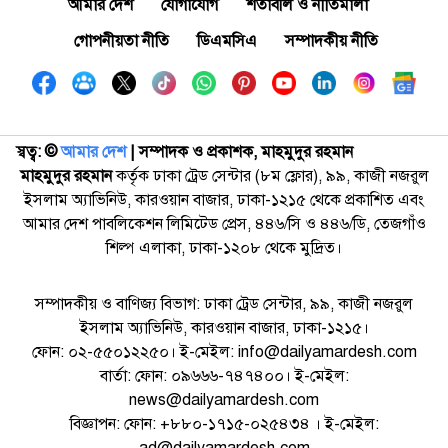
আমার দেশ
যোগাযোগ
শর্তাবলি ও নীতিমালা
গোপনীয়তা নীতি
ডিএমসিএ
সম্পাদকীয় নীতি
স্বত্ব: ©️
আমার দেশ
| সম্পাদক ও প্রকাশক, মাহমুদুর রহমান
মাহমুদুর রহমান
কর্তৃক ঢাকা ট্রেড সেন্টার (৮ম ফ্লোর), ৯৯, কাজী নজরুল
ইসলাম অ্যাভিনিউ, কারওয়ান বাজার, ঢাকা-১২১৫ থেকে প্রকাশিত এবং
আমার দেশ পাবলিকেশন লিমিটেড প্রেস, ৪৪৬/সি ও ৪৪৬/ডি, তেজগাঁও
শিল্প এলাকা, ঢাকা-১২০৮ থেকে মুদ্রিত।
সম্পাদকীয় ও বাণিজ্য বিভাগ: ঢাকা ট্রেড সেন্টার, ৯৯, কাজী নজরুল
ইসলাম অ্যাভিনিউ, কারওয়ান বাজার, ঢাকা-১২১৫।
ফোন: ০২-৫৫০১২২৫০। ই-মেইল: info@dailyamardesh.com
বার্তা: ফোন: ০৯৬৬৬-৭৪৭৪০০। ই-মেইল:
news@dailyamardesh.com
বিজ্ঞাপন: ফোন: +৮৮০-১৭১৫-০২৫৪৩৪ । ই-মেইল: