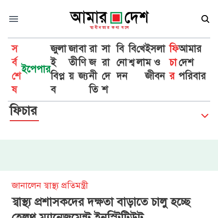
স
জুলা
জা
বা
রা
সা
বি
বি
খে
ইসলা
ফি
আমার
র্ব
ই
তী
ণি
জ
রা
নো
শ্ব
লা
ম ও
চা
দেশ
ইপেপার
শে
বিপ্ল
য়
জ্য
নী
দে
দন
জীবন
র
পরিবার
ষ
ব
তি
শ
ফিচার
জানালেন স্বাস্থ্য প্রতিমন্ত্রী
স্বাস্থ্য প্রশাসকদের দক্ষতা বাড়াতে চালু হচ্ছে
হেলথ ম্যানেজমেন্ট ইনস্টিটিউট