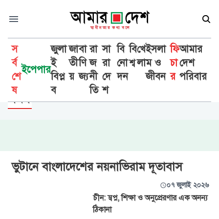
স
জুলা
জা
বা
রা
সা
বি
বি
খে
ইসলা
ফি
আমার
র্ব
ই
তী
ণি
জ
রা
নো
শ্ব
লা
ম ও
চা
দেশ
ইপেপার
শে
বিপ্ল
য়
জ্য
নী
দে
দন
জীবন
র
পরিবার
ফিচার
ষ
ব
তি
শ
ভ্রমণ
ভুটানে বাংলাদেশের নয়নাভিরাম দূতাবাস
০৭ জুলাই ২০২৬
চীন: স্বপ্ন, শিক্ষা ও অনুপ্রেরণার এক অনন্য
ঠিকানা