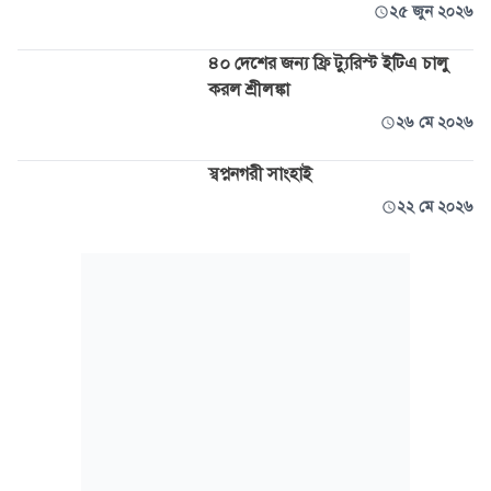
২৫ জুন ২০২৬
৪০ দেশের জন্য ফ্রি ট্যুরিস্ট ইটিএ চালু
করল শ্রীলঙ্কা
২৬ মে ২০২৬
স্বপ্ননগরী সাংহাই
২২ মে ২০২৬