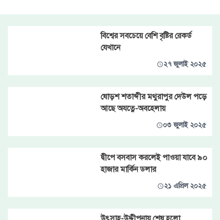
বিশ্বের সবচেয়ে বেশি বৃষ্টির রেকর্ড
যেখানে
২৭ জুলাই ২০২৫
ষোড়শ শতাব্দীর মথুরাপুর দেউল পড়ে
আছে অযত্নে-অবহেলায়
০৩ জুলাই ২০২৫
দ্বীপে বসবাস করলেই পাওয়া যাবে ৯০
হাজার মার্কিন ডলার
২১ এপ্রিল ২০২৫
উৎসাহ-উদ্দীপনায় শেষ হলো