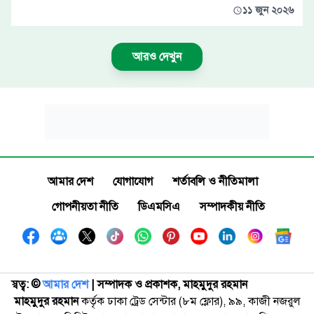
১১ জুন ২০২৬
আরও দেখুন
আমার দেশ
যোগাযোগ
শর্তাবলি ও নীতিমালা
গোপনীয়তা নীতি
ডিএমসিএ
সম্পাদকীয় নীতি
স্বত্ব: ©️
আমার দেশ
| সম্পাদক ও প্রকাশক, মাহমুদুর রহমান
মাহমুদুর রহমান
কর্তৃক ঢাকা ট্রেড সেন্টার (৮ম ফ্লোর), ৯৯, কাজী নজরুল