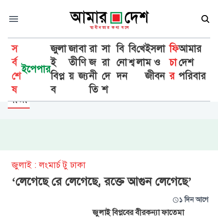
স
জুলা
জা
বা
রা
সা
বি
বি
খে
ইসলা
ফি
আমার
র্ব
ই
তী
ণি
জ
রা
নো
শ্ব
লা
ম ও
চা
দেশ
ইপেপার
শে
বিপ্ল
য়
জ্য
নী
দে
দন
জীবন
র
পরিবার
ফিচার
ষ
ব
তি
শ
নারী
জুলাই : লংমার্চ টু ঢাকা
‘লেগেছে রে লেগেছে, রক্তে আগুন লেগেছে’
১ দিন আগে
জুলাই বিপ্লবের বীরকন্যা ফাতেমা