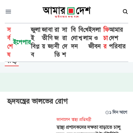
স
জুলা
জা
বা
রা
সা
বি
বি
খে
ইসলা
ফি
আমার
র্ব
ই
তী
ণি
জ
রা
নো
শ্ব
লা
ম ও
চা
দেশ
ইপেপার
শে
বিপ্ল
য়
জ্য
নী
দে
দন
জীবন
র
পরিবার
ফিচার
ষ
ব
তি
শ
স্বাস্থ্য
হৃদযন্ত্রের ভালভের রোগ
১ দিন আগে
জানালেন স্বাস্থ্য প্রতিমন্ত্রী
স্বাস্থ্য প্রশাসকদের দক্ষতা বাড়াতে চালু