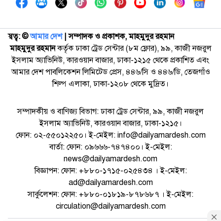
স্বত্ব: ©️
আমার দেশ
| সম্পাদক ও প্রকাশক, মাহমুদুর রহমান
মাহমুদুর রহমান
কর্তৃক ঢাকা ট্রেড সেন্টার (৮ম ফ্লোর), ৯৯, কাজী নজরুল
ইসলাম অ্যাভিনিউ, কারওয়ান বাজার, ঢাকা-১২১৫ থেকে প্রকাশিত এবং
আমার দেশ পাবলিকেশন লিমিটেড প্রেস, ৪৪৬/সি ও ৪৪৬/ডি, তেজগাঁও
শিল্প এলাকা, ঢাকা-১২০৮ থেকে মুদ্রিত।
সম্পাদকীয় ও বাণিজ্য বিভাগ: ঢাকা ট্রেড সেন্টার, ৯৯, কাজী নজরুল
ইসলাম অ্যাভিনিউ, কারওয়ান বাজার, ঢাকা-১২১৫।
ফোন: ০২-৫৫০১২২৫০। ই-মেইল: info@dailyamardesh.com
বার্তা: ফোন: ০৯৬৬৬-৭৪৭৪০০। ই-মেইল:
news@dailyamardesh.com
বিজ্ঞাপন: ফোন: +৮৮০-১৭১৫-০২৫৪৩৪ । ই-মেইল:
ad@dailyamardesh.com
সার্কুলেশন: ফোন: +৮৮০-০১৮১৯-৮৭৮৬৮৭ । ই-মেইল:
circulation@dailyamardesh.com