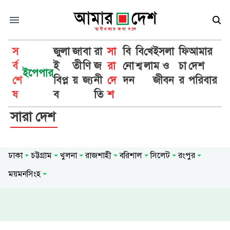
স
জুলা
জা
বা
রা
সা
বি
বি
খে
ইসলা
ফি
আমার
র্ব
ই
তী
ণি
জ
রা
নো
শ্ব
লা
ম ও
চা
দেশ
ইপেপার
শে
বিপ্ল
য়
জ্য
নী
দে
দন
জীবন
র
পরিবার
ষ
ব
তি
শ
সারা দেশ
ঢাকা
চট্টগ্রাম
খুলনা
রাজশাহী
বরিশাল
সিলেট
রংপুর
ময়মনসিংহ