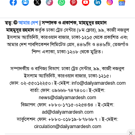
স্বত্ব: ©️
আমার দেশ
| সম্পাদক ও প্রকাশক, মাহমুদুর রহমান
মাহমুদুর রহমান
কর্তৃক ঢাকা ট্রেড সেন্টার (৮ম ফ্লোর), ৯৯, কাজী নজরুল
ইসলাম অ্যাভিনিউ, কারওয়ান বাজার, ঢাকা-১২১৫ থেকে প্রকাশিত এবং
আমার দেশ পাবলিকেশন লিমিটেড প্রেস, ৪৪৬/সি ও ৪৪৬/ডি, তেজগাঁও
শিল্প এলাকা, ঢাকা-১২০৮ থেকে মুদ্রিত।
সম্পাদকীয় ও বাণিজ্য বিভাগ: ঢাকা ট্রেড সেন্টার, ৯৯, কাজী নজরুল
ইসলাম অ্যাভিনিউ, কারওয়ান বাজার, ঢাকা-১২১৫।
ফোন: ০২-৫৫০১২২৫০। ই-মেইল: info@dailyamardesh.com
বার্তা: ফোন: ০৯৬৬৬-৭৪৭৪০০। ই-মেইল:
news@dailyamardesh.com
বিজ্ঞাপন: ফোন: +৮৮০-১৭১৫-০২৫৪৩৪ । ই-মেইল:
ad@dailyamardesh.com
সার্কুলেশন: ফোন: +৮৮০-০১৮১৯-৮৭৮৬৮৭ । ই-মেইল:
circulation@dailyamardesh.com