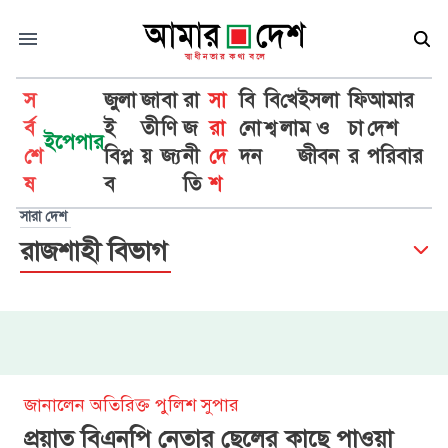
স
জুলা
জা
বা
রা
সা
বি
বি
খে
ইসলা
ফি
আমার
র্ব
ই
তী
ণি
জ
রা
নো
শ্ব
লা
ম ও
চা
দেশ
ইপেপার
শে
বিপ্ল
য়
জ্য
নী
দে
দন
জীবন
র
পরিবার
ষ
ব
তি
শ
সারা দেশ
রাজশাহী বিভাগ
জানালেন অতিরিক্ত পুলিশ সুপার
প্রয়াত বিএনপি নেতার ছেলের কাছে পাওয়া