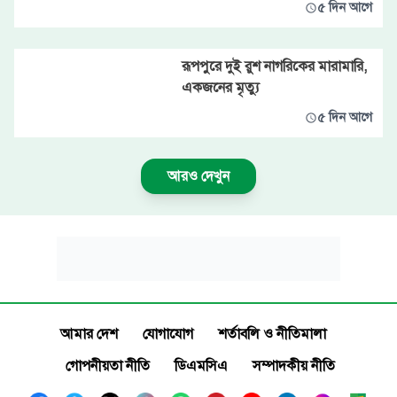
৫ দিন আগে
রূপপুরে দুই রুশ নাগরিকের মারামারি,
একজনের মৃত্যু
৫ দিন আগে
আরও দেখুন
আমার দেশ
যোগাযোগ
শর্তাবলি ও নীতিমালা
গোপনীয়তা নীতি
ডিএমসিএ
সম্পাদকীয় নীতি