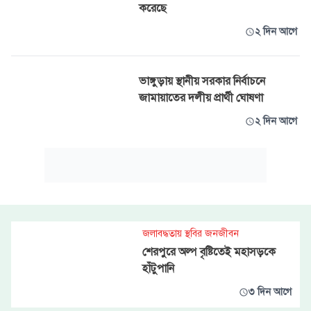
করেছে
২ দিন আগে
ভাঙ্গুড়ায় স্থানীয় সরকার নির্বাচনে
জামায়াতের দলীয় প্রার্থী ঘোষণা
২ দিন আগে
জলাবদ্ধতায় স্থবির জনজীবন
শেরপুরে অল্প বৃষ্টিতেই মহাসড়কে
হাঁটুপানি
৩ দিন আগে