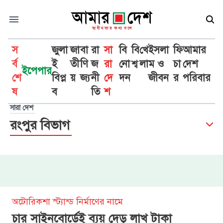
স
জুলা
জা
বা
রা
সা
বি
বি
খে
ইসলা
ফি
আমার
র্ব
ই
তী
ণি
জ
রা
নো
শ্ব
লা
ম ও
চা
দেশ
ইপেপার
শে
বিপ্ল
য়
জ্য
নী
দে
দন
জীবন
র
পরিবার
ষ
ব
তি
শ
সারা দেশ
রংপুর বিভাগ
অটোরিকশা স্ট্যান্ড নির্মাণের নামে
চার সাইনবোর্ডেই ব্যয় দেড় লাখ টাকা