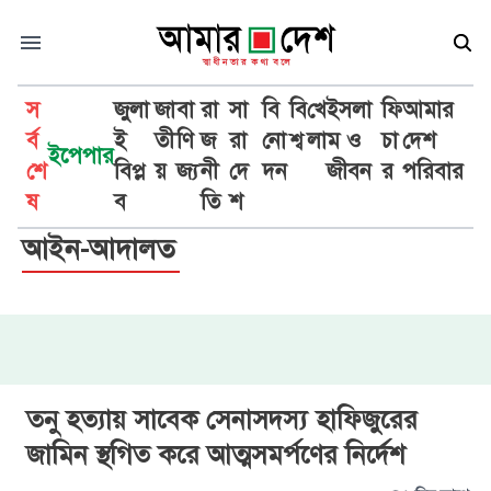
স
জুলা
জা
বা
রা
সা
বি
বি
খে
ইসলা
ফি
আমার
র্ব
ই
তী
ণি
জ
রা
নো
শ্ব
লা
ম ও
চা
দেশ
ইপেপার
শে
বিপ্ল
য়
জ্য
নী
দে
দন
জীবন
র
পরিবার
ষ
ব
তি
শ
আইন-আদালত
তনু হত্যায় সাবেক সেনাসদস্য হাফিজুরের
জামিন স্থগিত করে আত্মসমর্পণের নির্দেশ