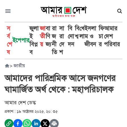
স
জুলা
জা
বা
রা
সা
বি
বি
খে
ইসলা
ফি
আমার
র্ব
ই
তী
ণি
জ
রা
নো
শ্ব
লা
ম ও
চা
দেশ
ইপেপার
শে
বিপ্ল
য়
জ্য
নী
দে
দন
জীবন
র
পরিবার
ষ
ব
তি
শ
>
জাতীয়
আমাদের পারিশ্রমিক আসে জনগণের
ঘামার্জিত অর্থ থেকে : মহাপরিচালক
আমার দেশ ডেস্ক
প্রকাশ :
১৯ অক্টোবর ২০২৫, ২০: ৩৫