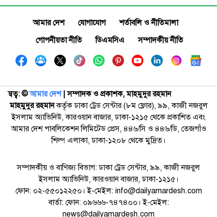
আমার দেশ
যোগাযোগ
শর্তাবলি ও নীতিমালা
গোপনীয়তা নীতি
ডিএমসিএ
সম্পাদকীয় নীতি
স্বত্ব: ©️
আমার দেশ
| সম্পাদক ও প্রকাশক, মাহমুদুর রহমান
মাহমুদুর রহমান
কর্তৃক ঢাকা ট্রেড সেন্টার (৮ম ফ্লোর), ৯৯, কাজী নজরুল
ইসলাম অ্যাভিনিউ, কারওয়ান বাজার, ঢাকা-১২১৫ থেকে প্রকাশিত এবং
আমার দেশ পাবলিকেশন লিমিটেড প্রেস, ৪৪৬/সি ও ৪৪৬/ডি, তেজগাঁও
শিল্প এলাকা, ঢাকা-১২০৮ থেকে মুদ্রিত।
সম্পাদকীয় ও বাণিজ্য বিভাগ: ঢাকা ট্রেড সেন্টার, ৯৯, কাজী নজরুল
ইসলাম অ্যাভিনিউ, কারওয়ান বাজার, ঢাকা-১২১৫।
ফোন: ০২-৫৫০১২২৫০। ই-মেইল: info@dailyamardesh.com
বার্তা: ফোন: ০৯৬৬৬-৭৪৭৪০০। ই-মেইল:
news@dailyamardesh.com