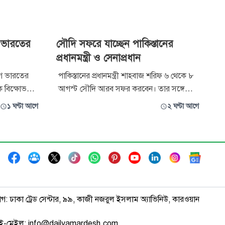
াল ভারতের
সৌদি সফরে যাচ্ছেন পাকিস্তানের
প্রধানমন্ত্রী ও সেনাপ্রধান
গে ভারতের
পাকিস্তানের প্রধানমন্ত্রী শাহবাজ শরিফ ৬ থেকে ৮
ক বিক্ষোভ
আগস্ট সৌদি আরব সফর করবেন। তার সঙ্গে
পাশে থাকার
থাকবেন দেশটির সেনাপ্রধান ফিল্ড মার্শাল আসিম
১ ঘণ্টা আগে
২ ঘণ্টা আগে
য়েছে,
মুনির ও পররাষ্ট্রমন্ত্রী ইসহাক দার। সফরে
ই তাদের প্রধান
পাকিস্তানের প্রধানমন্ত্রী সৌদি যুবরাজ মোহাম্মদ বিন
রাপ্ত নেতা কে
সালমানের সঙ্গে বৈঠক করবেন।
াগ: ঢাকা ট্রেড সেন্টার, ৯৯, কাজী নজরুল ইসলাম অ্যাভিনিউ, কারওয়ান
ই-মেইল: info@dailyamardesh.com