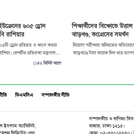
উক্রেনের ৬০৫ ড্রোন
শিক্ষার্থীদের বিক্ষোভে উত্ত
াবি রাশিয়ার
ঝাড়খণ্ড, কংগ্রেসের সমর্থন
৫টি ড্রোন প্রতিহত ও ধ্বংস করার
নিয়োগ পরীক্ষায় অনিয়মের অভিযো
শিয়া। দেশটির প্রতিরক্ষা মন্ত্রণালয়
ঝাড়খণ্ডে টানা কয়েক দিন ধরে ব্যাপ
 জানিয়েছে, বুধবার রাতভর মস্কো,
চলছে। আন্দোলনরত শিক্ষার্থীদের 
৪২ মিনিট আগে
রাশিয়ার বিভিন্ন অঞ্চলে ড্রোন হামলা
কথা জানিয়েছে কংগ্রেস। দলটি জানি
ন হামলার পর
শিক্ষার্থীদের ন্যায়বিচার নিশ্চিত করা
 সকালে রাশিয়ার শহর
অগ্রাধিকার। ঝাড়খণ্ড কংগ্রেসের ভারপ্
ভলের আকাশে কালো
রাউজের নেতৃত্বে একটি প্র
নীতি
ডিএমসিএ
সম্পাদকীয় নীতি
সম্পাদকীয় ও বাণিজ্য বিভ
রুল ইসলাম অ্যাভিনিউ,
বাজার, ঢাকা-১২১৫।
েশন লিমিটেড প্রেস,
ফোন: ০২-৫৫০১২২৫০। 