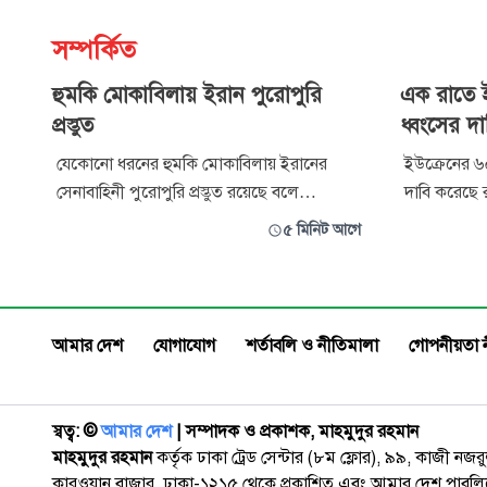
সম্পর্কিত
হুমকি মোকাবিলায় ইরান পুরোপুরি
এক রাতে ই
প্রস্তুত
ধ্বংসের দ
যেকোনো ধরনের হুমকি মোকাবিলায় ইরানের
ইউক্রেনের ৬০
সেনাবাহিনী পুরোপুরি প্রস্তুত রয়েছে বলে
দাবি করেছে রা
জানিয়েছেন দেশটির সেনাবাহিনীর মুখপাত্র
এক বিবৃতিতে
৫ মিনিট আগে
ব্রিগেডিয়ার জেনারেল আমির আকরামিনিয়া। তিনি
কৃষ্ণ সাগরসহ 
বলেছেন, সেনাবাহিনী তাদের সামরিক সক্ষমতা
প্রতিহত করা হয়। ইউক্রেনীয় ড্রো
বাড়াতে নিয়মিত কাজ করে যাচ্ছে। এর অংশ
বৃহস্পতিবার
হিসেবে ক্ষতিগ্রস্ত সামরিক ব্যবস্থা আধুনিকায়ন, নতুন
ইয়ারোস্লা
আমার দেশ
যোগাযোগ
শর্তাবলি ও নীতিমালা
গোপনীয়তা 
স্বত্ব: ©️
আমার দেশ
| সম্পাদক ও প্রকাশক, মাহমুদুর রহমান
মাহমুদুর রহমান
কর্তৃক ঢাকা ট্রেড সেন্টার (৮ম ফ্লোর), ৯৯, কাজী নজ
কারওয়ান বাজার, ঢাকা-১২১৫ থেকে প্রকাশিত এবং আমার দেশ পাবলিক