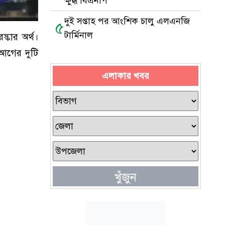
ক্ষুব্ধ বিএনপি
দুই সপ্তাহ পর আংশিক চালু এলএনজি
৫
টার্মিনাল
্কার অর্থ।
 আগের দুটি
এলাকার খবর
খুঁজুন