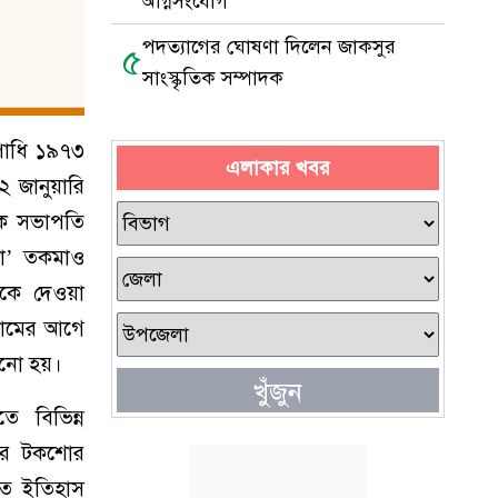
অগ্নিসংযোগ
পদত্যাগের ঘোষণা দিলেন জাকসুর
৫
সাংস্কৃতিক সম্পাদক
উপাধি ১৯৭৩
এলাকার খবর
২ জানুয়ারি
েক সভাপতি
তা’ তকমাও
েকে দেওয়া
নামের আগে
নানো হয়।
খুঁজুন
ে বিভিন্ন
নের টকশোর
ীত ইতিহাস