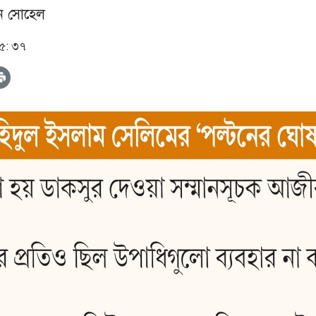
ন সোহেল
০৫: ৩৭