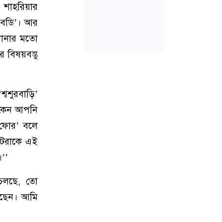
র শাহরিয়ার
 বডি’। আর
নানার মতো
বিষয়বস্তু
বশুরবাড়ি’
 কেন আপনি
 ফোর’ বলে
ুটেরাকে এই
’’
স চলছে, তো
লেছেন। আমি