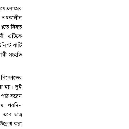
ভিয়েতনামের
ি তৎকালীন
। এতে নিহত
মী। এটিকে
িস্ট পার্টি
রোধী সংহতি
। বিক্ষোভের
রা হয়। দুই
র পাঠ করেন
িম। পরদিন
 তবে ছাত্র
ল্লেখ করা