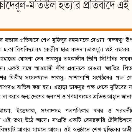
রে হত্যার প্রতিবাদে শেখ মুজিবুর রহমানকে দেওয়া ‘বঙ্গবন্ধু’ 
 ঢাকা বিশ্ববিদ্যালয় কেন্দ্রীয় ছাত্র সংসদ (ডাকসু)। ওই বছরের 
ত্যাহারের ঘোষণা দেন ডাকসুর তৎকালীন ভিপি সিপিবির সাব
িম। একই সঙ্গে আওয়ামী লীগ প্রধানকে দেওয়া ‘জাতির পি
েশের দ্বিতীয় সংসদখ্যাত ডাকসু। পাশাপাশি সংগঠনের পক্ষ থ
্যপদও বাতিল করা হয়। এছাড়া ডাকসুর পক্ষ থেকে মুজিবের 
বহার না করার জন্য দেশের জনগণ ও গণমাধ্যমের প্রতিও আহ্বান জা
লা, ইত্তেফাক, সংবাদসহ পত্রপত্রিকার খবর ও পরবর্তীত
্যে এই তথ্য উঠে আসে। সম্প্রতি একটি বেসরকারি টেলিভিশ
 বিষয়টি আবার সামনে আসে। ওই অনুষ্ঠানে শেখ মুজিবের অত