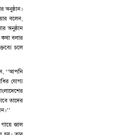
 অনুষ্ঠান।
িয়ার বলেন,
 অনুষ্ঠান
ে কথা বলার
্তব্যে চলে
লেন, ‘‘আপনি
াধির যোগ্য
াংলাদেশের
ড়াবে তাদের
েন।’’
া গায়ে জাল
়ে হয়। তার