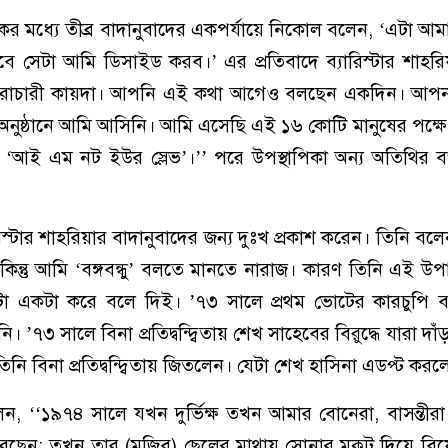
কের মধ্যে তীব্র বাদানুবাদের একপর্যায়ে নিকোল বলেন, ‘এটা আমার
বে সেটা আমি ডিসাইড করব।’ এর প্রতিবাদে ব্যারিস্টার শাহর
বৈরাচারী কায়দা। আপনি এই কথা আগেও বলছেন একদিন। আপনার
নুষ্ঠানে আমি আসিনি। আমি এসেছি এই ১৬ কোটি মানুষের পক্ষ
 ‘আই এম নট ইউর স্লেভ’।’’ পরে উপস্থাপিকা অন্য অতিথির বক
যারিস্টার শাহরিয়ার বাদানুবাদের জন্য দুঃখ প্রকাশ করেন। তিনি ব
। কিন্তু আমি ‘বঙ্গবন্ধু’ বলতে মানতে নারাজ। কারণ তিনি এই উপ
টা একটা করে বলে দিই। ’৭৩ সালে প্রথম ভোটের কারচুপি ব
 ’৭৩ সালে বিনা প্রতিদ্বন্দ্বিতায় শেখ সাহেবের বিরুদ্ধে যারা দাঁ
ে তিনি বিনা প্রতিদ্বন্দ্বিতায় জিতলেন। যেটা শেখ হাসিনা এডপ্ট করল
লেন, ‘‘১৯৭৪ সালে যখন দুর্ভিক্ষ তখন আমার বোনেরা, বাসন্তীর
েছেন; তখন তার (মুজিব) ছেলের মাথায় সোনার মুকুট দিয়ে বিয