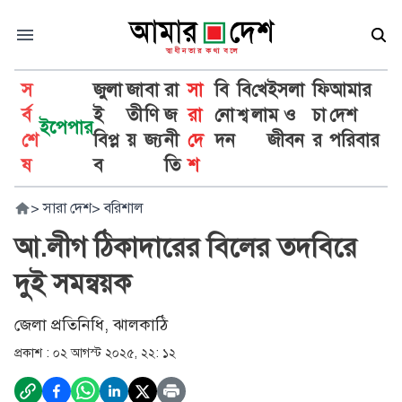
স
জুলা
জা
বা
রা
সা
বি
বি
খে
ইসলা
ফি
আমার
র্ব
ই
তী
ণি
জ
রা
নো
শ্ব
লা
ম ও
চা
দেশ
ইপেপার
শে
বিপ্ল
য়
জ্য
নী
দে
দন
জীবন
র
পরিবার
ষ
ব
তি
শ
>
সারা দেশ
>
বরিশাল
আ.লীগ ঠিকাদারের বিলের তদবিরে
দুই সমন্বয়ক
জেলা প্রতিনিধি, ঝালকাঠি
প্রকাশ :
০২ আগস্ট ২০২৫, ২২: ১২