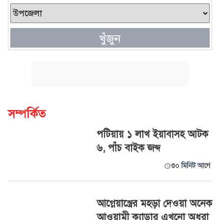
খুঁজুন
সম্পর্কিত
পটিয়ায় ১ লাখ ইয়াবাসহ আটক
৬, পাঁচ বাইক জব্দ
৩০ মিনিট আগে
আগ্নেয়াস্ত্রের মহড়া দেওয়া অনেক
আওয়ামী ক্যাডার এখনো অধরা