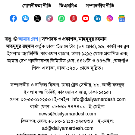
গোপনীয়তা নীতি
ডিএমসিএ
সম্পাদকীয় নীতি
স্বত্ব: ©️
আমার দেশ
| সম্পাদক ও প্রকাশক, মাহমুদুর রহমান
মাহমুদুর রহমান
কর্তৃক ঢাকা ট্রেড সেন্টার (৮ম ফ্লোর), ৯৯, কাজী নজরুল
ইসলাম অ্যাভিনিউ, কারওয়ান বাজার, ঢাকা-১২১৫ থেকে প্রকাশিত এবং
আমার দেশ পাবলিকেশন লিমিটেড প্রেস, ৪৪৬/সি ও ৪৪৬/ডি, তেজগাঁও
শিল্প এলাকা, ঢাকা-১২০৮ থেকে মুদ্রিত।
সম্পাদকীয় ও বাণিজ্য বিভাগ: ঢাকা ট্রেড সেন্টার, ৯৯, কাজী নজরুল
ইসলাম অ্যাভিনিউ, কারওয়ান বাজার, ঢাকা-১২১৫।
ফোন: ০২-৫৫০১২২৫০। ই-মেইল: info@dailyamardesh.com
বার্তা: ফোন: ০৯৬৬৬-৭৪৭৪০০। ই-মেইল:
news@dailyamardesh.com
বিজ্ঞাপন: ফোন: +৮৮০-১৭১৫-০২৫৪৩৪ । ই-মেইল:
ad@dailyamardesh.com