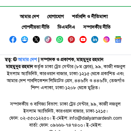
আমার দেশ
যোগাযোগ
শর্তাবলি ও নীতিমালা
গোপনীয়তা নীতি
ডিএমসিএ
সম্পাদকীয় নীতি
স্বত্ব: ©️
আমার দেশ
| সম্পাদক ও প্রকাশক, মাহমুদুর রহমান
মাহমুদুর রহমান
কর্তৃক ঢাকা ট্রেড সেন্টার (৮ম ফ্লোর), ৯৯, কাজী নজরুল
ইসলাম অ্যাভিনিউ, কারওয়ান বাজার, ঢাকা-১২১৫ থেকে প্রকাশিত এবং
আমার দেশ পাবলিকেশন লিমিটেড প্রেস, ৪৪৬/সি ও ৪৪৬/ডি, তেজগাঁও
শিল্প এলাকা, ঢাকা-১২০৮ থেকে মুদ্রিত।
সম্পাদকীয় ও বাণিজ্য বিভাগ: ঢাকা ট্রেড সেন্টার, ৯৯, কাজী নজরুল
ইসলাম অ্যাভিনিউ, কারওয়ান বাজার, ঢাকা-১২১৫।
ফোন: ০২-৫৫০১২২৫০। ই-মেইল: info@dailyamardesh.com
বার্তা: ফোন: ০৯৬৬৬-৭৪৭৪০০। ই-মেইল: