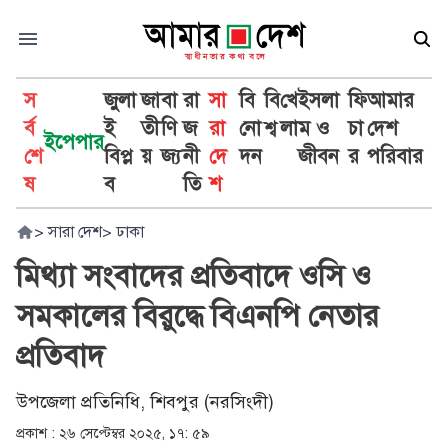
স
জুলা
জা
বা
রা
সা
বি
বি
খে
ইসলা
ফি
আমার
র্ব
ই
তী
ণি
জ
রা
নো
শ্ব
লা
ম ও
চা
দেশ
ইপেপার
শে
বিপ্ল
য়
জ্য
নী
দে
দন
জীবন
র
পরিবার
ষ
ব
তি
শ
>
সারা দেশ
>
ঢাকা
মিথ্যা সংবাদের প্রতিবাদে ওসি ও
সমকালের বিরুদ্ধে বিএনপি নেতার
প্রতিবাদ
উপজেলা প্রতিনিধি, শিবপুর (নরসিংদী)
প্রকাশ :
২৬ সেপ্টেম্বর ২০২৫, ১৭: ৫৯