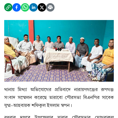
থানায় মিথ্যা অভিযোগের প্রতিবাদে নারায়ণগঞ্জের রূপগঞ্জ
সংবাদ সম্মেলন করেছে তারাবো পৌরসভা বিএনপির সাবেক
যুগ্ম-আহবায়ক শফিকুল ইসলাম স্বপন।
বুধবার দুপুরে উপজেলার তারাব পৌরসভার মোগরাকুল