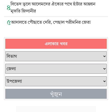
বিভেদ ভুলে আলেমদের ঐক্যের পথে হাঁটার আহ্বান
৪
মুফতি জিলানীর
৫
আদালতে পৌঁছাতে দেরি, পেছাল পরীমনির জেরা
এলাকার খবর
খুঁজুন