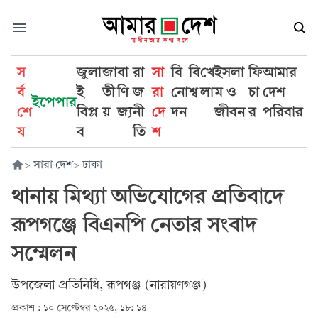
স
জুলা
জা
বা
রা
সা
বি
বি
খে
ইসলা
ফি
আমার
র্ব
ই
তী
ণি
জ
রা
নো
শ্ব
লা
ম ও
চা
দেশ
ইপেপার
শে
বিপ্ল
য়
জ্য
নী
দে
দন
জীবন
র
পরিবার
ষ
ব
তি
শ
>
সারা দেশ
>
ঢাকা
থানায় মিথ্যা অভিযোগের প্রতিবাদে
রূপগঞ্জে বিএনপি নেতার সংবাদ
সম্মেলন
উপজেলা প্রতিনিধি, রূপগঞ্জ (নারায়ণগঞ্জ)
প্রকাশ :
১০ সেপ্টেম্বর ২০২৫, ১৮: ১৪