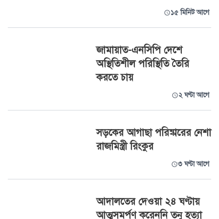
১৫ মিনিট আগে
জামায়াত-এনসিপি দেশে
অস্থিতিশীল পরিস্থিতি তৈরি
করতে চায়
২ ঘণ্টা আগে
সড়কের আগাছা পরিষ্কারের নেশা
রাজমিস্ত্রী রিংকুর
৩ ঘণ্টা আগে
আদালতের দেওয়া ২৪ ঘণ্টায়
আত্মসমর্পণ করেননি তনু হত্যা