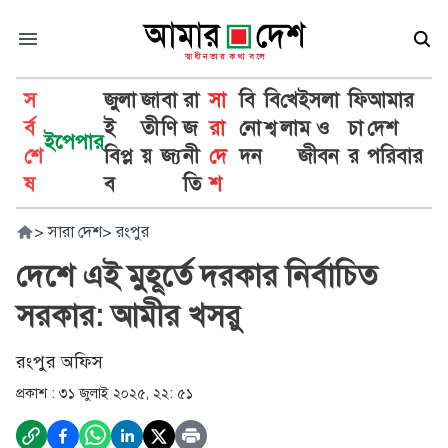
স
জুলা
জা
বা
রা
সা
বি
বি
খে
ইসলা
ফি
আমার
র্ব
ই
তী
ণি
জ
রা
নো
শ্ব
লা
ম ও
চা
দেশ
ইপেপার
শে
বিপ্ল
য়
জ্য
নী
দে
দন
জীবন
র
পরিবার
ষ
ব
তি
শ
>
সারা দেশ
>
রংপুর
দেশে এই মুহূর্তে দরকার নির্বাচিত
সরকার: আমীর খসরু
রংপুর অফিস
প্রকাশ :
৩১ জুলাই ২০২৫, ২২: ৫১