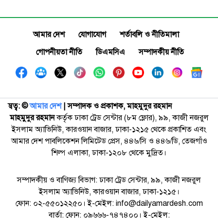
আমার দেশ
যোগাযোগ
শর্তাবলি ও নীতিমালা
গোপনীয়তা নীতি
ডিএমসিএ
সম্পাদকীয় নীতি
স্বত্ব: ©️
আমার দেশ
| সম্পাদক ও প্রকাশক, মাহমুদুর রহমান
মাহমুদুর রহমান
কর্তৃক ঢাকা ট্রেড সেন্টার (৮ম ফ্লোর), ৯৯, কাজী নজরুল
ইসলাম অ্যাভিনিউ, কারওয়ান বাজার, ঢাকা-১২১৫ থেকে প্রকাশিত এবং
আমার দেশ পাবলিকেশন লিমিটেড প্রেস, ৪৪৬/সি ও ৪৪৬/ডি, তেজগাঁও
শিল্প এলাকা, ঢাকা-১২০৮ থেকে মুদ্রিত।
সম্পাদকীয় ও বাণিজ্য বিভাগ: ঢাকা ট্রেড সেন্টার, ৯৯, কাজী নজরুল
ইসলাম অ্যাভিনিউ, কারওয়ান বাজার, ঢাকা-১২১৫।
ফোন: ০২-৫৫০১২২৫০। ই-মেইল: info@dailyamardesh.com
বার্তা: ফোন: ০৯৬৬৬-৭৪৭৪০০। ই-মেইল: