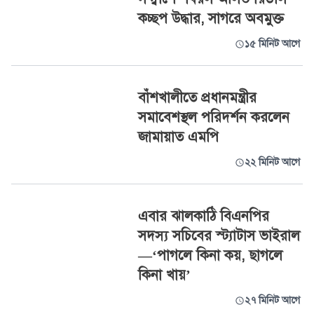
কচ্ছপ উদ্ধার, সাগরে অবমুক্ত
১৫ মিনিট আগে
বাঁশখালীতে প্রধানমন্ত্রীর
সমাবেশস্থল পরিদর্শন করলেন
জামায়াত এমপি
২২ মিনিট আগে
এবার ঝালকাঠি বিএনপির
সদস্য সচিবের স্ট্যাটাস ভাইরাল
—‘পাগলে কিনা কয়, ছাগলে
কিনা খায়’
২৭ মিনিট আগে