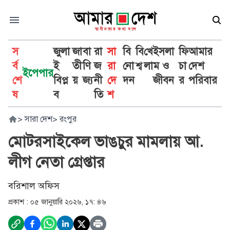
স
জুলা
জা
বা
রা
সা
বি
বি
খে
ইসলা
ফি
আমার
র্ব
ই
তী
ণি
জ
রা
নো
শ্ব
লা
ম ও
চা
দেশ
ইপেপার
শে
বিপ্ল
য়
জ্য
নী
দে
দন
জীবন
র
পরিবার
ষ
ব
তি
শ
>
সারা দেশ
>
রংপুর
মোটরসাইকেল ভাঙচুর মামলায় আ.
লীগ নেতা গ্রেপ্তার
বরিশাল অফিস
প্রকাশ :
০৫ জানুয়ারি ২০২৬, ১৭: ৪৬