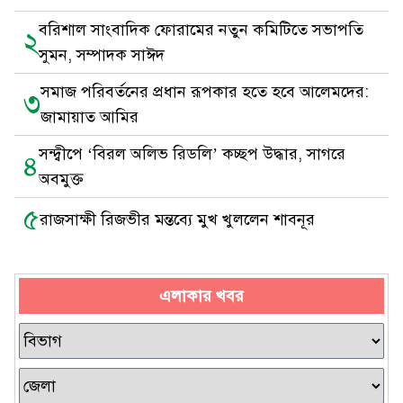
বরিশাল সাংবাদিক ফোরামের নতুন কমিটিতে সভাপতি
২
সুমন, সম্পাদক সাঈদ
সমাজ পরিবর্তনের প্রধান রূপকার হতে হবে আলেমদের:
৩
জামায়াত আমির
সন্দ্বীপে ‘বিরল অলিভ রিডলি’ কচ্ছপ উদ্ধার, সাগরে
৪
অবমুক্ত
৫
রাজসাক্ষী রিজভীর মন্তব্যে মুখ খুললেন শাবনূর
এলাকার খবর