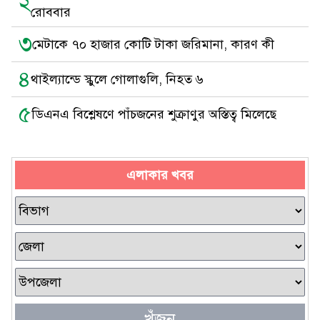
২
রোববার
৩
মেটাকে ৭০ হাজার কোটি টাকা জরিমানা, কারণ কী
৪
থাইল্যান্ডে স্কুলে গোলাগুলি, নিহত ৬
৫
ডিএনএ বিশ্লেষণে পাঁচজনের শুক্রাণুর অস্তিত্ব মিলেছে
এলাকার খবর
খুঁজুন