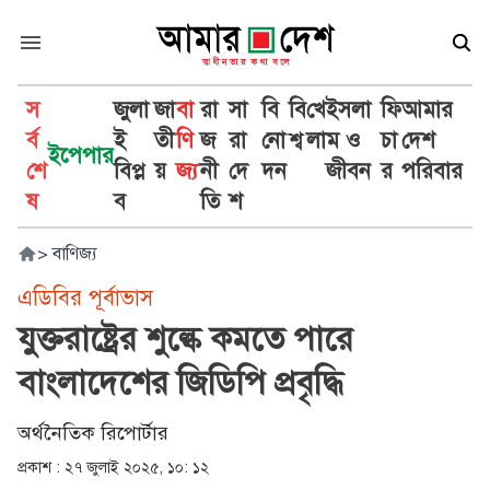
স
জুলা
জা
বা
রা
সা
বি
বি
খে
ইসলা
ফি
আমার
র্ব
ই
তী
ণি
জ
রা
নো
শ্ব
লা
ম ও
চা
দেশ
ইপেপার
শে
বিপ্ল
য়
জ্য
নী
দে
দন
জীবন
র
পরিবার
ষ
ব
তি
শ
>
বাণিজ্য
এডিবির পূর্বাভাস
যুক্তরাষ্ট্রের শুল্কে কমতে পারে
বাংলাদেশের জিডিপি প্রবৃদ্ধি
অর্থনৈতিক রিপোর্টার
প্রকাশ :
২৭ জুলাই ২০২৫, ১০: ১২