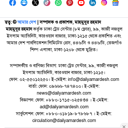
স্বত্ব: ©️
আমার দেশ
| সম্পাদক ও প্রকাশক, মাহমুদুর রহমান
মাহমুদুর রহমান
কর্তৃক ঢাকা ট্রেড সেন্টার (৮ম ফ্লোর), ৯৯, কাজী নজরুল
ইসলাম অ্যাভিনিউ, কারওয়ান বাজার, ঢাকা-১২১৫ থেকে প্রকাশিত এবং
আমার দেশ পাবলিকেশন লিমিটেড প্রেস, ৪৪৬/সি ও ৪৪৬/ডি, তেজগাঁও
শিল্প এলাকা, ঢাকা-১২০৮ থেকে মুদ্রিত।
সম্পাদকীয় ও বাণিজ্য বিভাগ: ঢাকা ট্রেড সেন্টার, ৯৯, কাজী নজরুল
ইসলাম অ্যাভিনিউ, কারওয়ান বাজার, ঢাকা-১২১৫।
ফোন: ০২-৫৫০১২২৫০। ই-মেইল: info@dailyamardesh.com
বার্তা: ফোন: ০৯৬৬৬-৭৪৭৪০০। ই-মেইল:
news@dailyamardesh.com
বিজ্ঞাপন: ফোন: +৮৮০-১৭১৫-০২৫৪৩৪ । ই-মেইল:
ad@dailyamardesh.com
সার্কুলেশন: ফোন: +৮৮০-০১৮১৯-৮৭৮৬৮৭ । ই-মেইল:
circulation@dailyamardesh.com