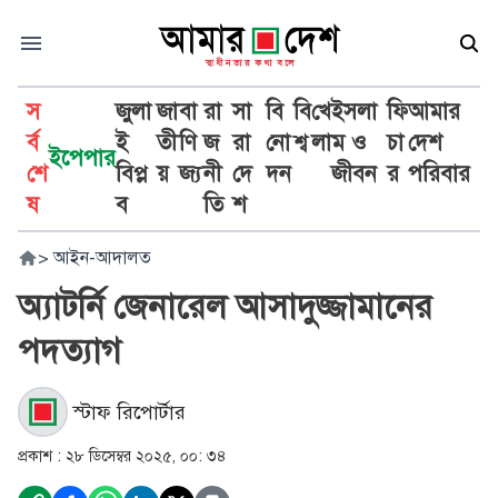
স
জুলা
জা
বা
রা
সা
বি
বি
খে
ইসলা
ফি
আমার
র্ব
ই
তী
ণি
জ
রা
নো
শ্ব
লা
ম ও
চা
দেশ
ইপেপার
শে
বিপ্ল
য়
জ্য
নী
দে
দন
জীবন
র
পরিবার
ষ
ব
তি
শ
>
আইন-আদালত
অ্যাটর্নি জেনারেল আসাদুজ্জামানের
পদত্যাগ
স্টাফ রিপোর্টার
প্রকাশ :
২৮ ডিসেম্বর ২০২৫, ০০: ৩৪