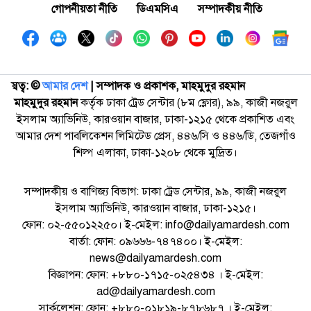
গোপনীয়তা নীতি
ডিএমসিএ
সম্পাদকীয় নীতি
স্বত্ব: ©️
আমার দেশ
| সম্পাদক ও প্রকাশক, মাহমুদুর রহমান
মাহমুদুর রহমান
কর্তৃক ঢাকা ট্রেড সেন্টার (৮ম ফ্লোর), ৯৯, কাজী নজরুল
ইসলাম অ্যাভিনিউ, কারওয়ান বাজার, ঢাকা-১২১৫ থেকে প্রকাশিত এবং
আমার দেশ পাবলিকেশন লিমিটেড প্রেস, ৪৪৬/সি ও ৪৪৬/ডি, তেজগাঁও
শিল্প এলাকা, ঢাকা-১২০৮ থেকে মুদ্রিত।
সম্পাদকীয় ও বাণিজ্য বিভাগ: ঢাকা ট্রেড সেন্টার, ৯৯, কাজী নজরুল
ইসলাম অ্যাভিনিউ, কারওয়ান বাজার, ঢাকা-১২১৫।
ফোন: ০২-৫৫০১২২৫০। ই-মেইল: info@dailyamardesh.com
বার্তা: ফোন: ০৯৬৬৬-৭৪৭৪০০। ই-মেইল:
news@dailyamardesh.com
বিজ্ঞাপন: ফোন: +৮৮০-১৭১৫-০২৫৪৩৪ । ই-মেইল:
ad@dailyamardesh.com
সার্কুলেশন: ফোন: +৮৮০-০১৮১৯-৮৭৮৬৮৭ । ই-মেইল: