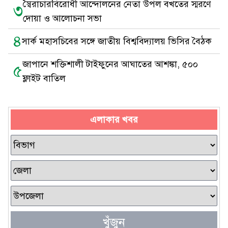
স্বৈরাচারবিরোধী আন্দোলনের নেতা উপল বখতের স্মরণে
৩
দোয়া ও আলোচনা সভা
৪
সার্ক মহাসচিবের সঙ্গে জাতীয় বিশ্ববিদ্যালয় ভিসির বৈঠক
জাপানে শক্তিশালী টাইফুনের আঘাতের আশঙ্কা, ৫০০
৫
ফ্লাইট বাতিল
এলাকার খবর
খুঁজুন