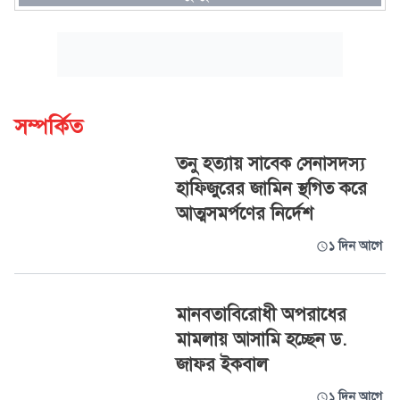
সম্পর্কিত
তনু হত্যায় সাবেক সেনাসদস্য
হাফিজুরের জামিন স্থগিত করে
আত্মসমর্পণের নির্দেশ
১ দিন আগে
মানবতাবিরোধী অপরাধের
মামলায় আসামি হচ্ছেন ড.
জাফর ইকবাল
১ দিন আগে