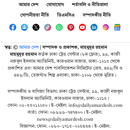
আমার দেশ
যোগাযোগ
শর্তাবলি ও নীতিমালা
গোপনীয়তা নীতি
ডিএমসিএ
সম্পাদকীয় নীতি
স্বত্ব: ©️
আমার দেশ
| সম্পাদক ও প্রকাশক, মাহমুদুর রহমান
মাহমুদুর রহমান
কর্তৃক ঢাকা ট্রেড সেন্টার (৮ম ফ্লোর), ৯৯, কাজী
নজরুল ইসলাম অ্যাভিনিউ, কারওয়ান বাজার, ঢাকা-১২১৫ থেকে
প্রকাশিত এবং আমার দেশ পাবলিকেশন লিমিটেড প্রেস, ৪৪৬/সি ও
৪৪৬/ডি, তেজগাঁও শিল্প এলাকা, ঢাকা-১২০৮ থেকে মুদ্রিত।
সম্পাদকীয় ও বাণিজ্য বিভাগ: ঢাকা ট্রেড সেন্টার, ৯৯, কাজী নজরুল
ইসলাম অ্যাভিনিউ, কারওয়ান বাজার, ঢাকা-১২১৫।
ফোন: ০২-৫৫০১২২৫০। ই-মেইল: info@dailyamardesh.com
বার্তা: ফোন: ০৯৬৬৬-৭৪৭৪০০। ই-মেইল:
news@dailyamardesh.com
বিজ্ঞাপন: ফোন: +৮৮০-১৭১৫-০২৫৪৩৪ । ই-মেইল: