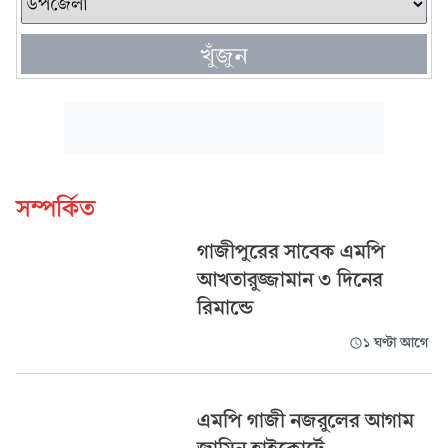
খুঁজুন
সম্পর্কিত
গাজীপুরের সাবেক এমপি
আখতারুজ্জামান ৩ দিনের
রিমান্ডে
১ ঘণ্টা আগে
এমপি গাজী নজরুলের আগাম