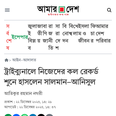
স
জুলা
জা
বা
রা
সা
বি
বি
খে
ইসলা
ফি
আমার
র্ব
ই
তী
ণি
জ
রা
নো
শ্ব
লা
ম ও
চা
দেশ
ইপেপার
শে
বিপ্ল
য়
জ্য
নী
দে
দন
জীবন
র
পরিবার
ষ
ব
তি
শ
>
আইন-আদালত
ট্রাইব্যুনালে নিজেদের কল রেকর্ড
শুনে হাসলেন সালমান-আনিসুল
আতিকুর রহমান নগরী
প্রকাশ :
২২ ডিসেম্বর ২০২৫, ১৪: ২৮
আপডেট :
২২ ডিসেম্বর ২০২৫, ১৪: ৩৭