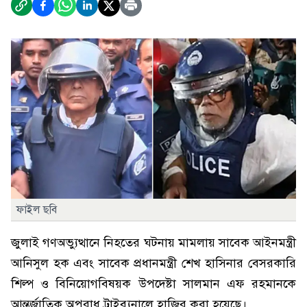
ফাইল ছবি
জুলাই গণঅভ্যুত্থানে নিহতের ঘটনায় মামলায় সাবেক আইনমন্ত্রী
আনিসুল হক এবং সাবেক প্রধানমন্ত্রী শেখ হাসিনার বেসরকারি
শিল্প ও বিনিয়োগবিষয়ক উপদেষ্টা সালমান এফ রহমানকে
আন্তর্জাতিক অপরাধ ট্রাইব্যুনালে হাজির করা হয়েছে।