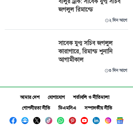
বালুর ট্রাক: সাবেক যুগ্ম সচিব
জগলুল রিমান্ডে
২ দিন আগে
সাবেক যুগ্ম সচিব জগলুল
কারাগারে, রিমান্ড শুনানি
আগামীকাল
৩ দিন আগে
আমার দেশ
যোগাযোগ
শর্তাবলি ও নীতিমালা
গোপনীয়তা নীতি
ডিএমসিএ
সম্পাদকীয় নীতি