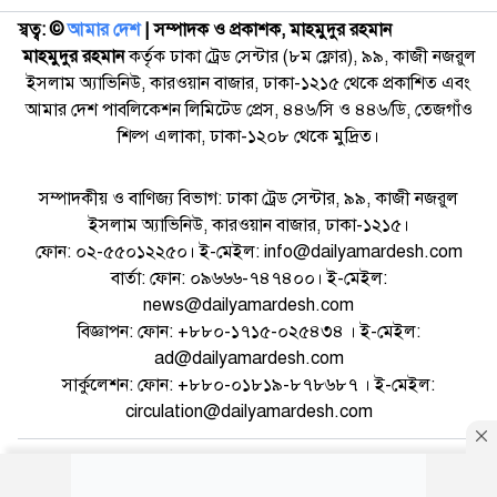
স্বত্ব: ©️
আমার দেশ
| সম্পাদক ও প্রকাশক, মাহমুদুর রহমান
মাহমুদুর রহমান
কর্তৃক ঢাকা ট্রেড সেন্টার (৮ম ফ্লোর), ৯৯, কাজী নজরুল
ইসলাম অ্যাভিনিউ, কারওয়ান বাজার, ঢাকা-১২১৫ থেকে প্রকাশিত এবং
আমার দেশ পাবলিকেশন লিমিটেড প্রেস, ৪৪৬/সি ও ৪৪৬/ডি, তেজগাঁও
শিল্প এলাকা, ঢাকা-১২০৮ থেকে মুদ্রিত।
সম্পাদকীয় ও বাণিজ্য বিভাগ: ঢাকা ট্রেড সেন্টার, ৯৯, কাজী নজরুল
ইসলাম অ্যাভিনিউ, কারওয়ান বাজার, ঢাকা-১২১৫।
ফোন: ০২-৫৫০১২২৫০। ই-মেইল: info@dailyamardesh.com
বার্তা: ফোন: ০৯৬৬৬-৭৪৭৪০০। ই-মেইল:
news@dailyamardesh.com
বিজ্ঞাপন: ফোন: +৮৮০-১৭১৫-০২৫৪৩৪ । ই-মেইল:
ad@dailyamardesh.com
সার্কুলেশন: ফোন: +৮৮০-০১৮১৯-৮৭৮৬৮৭ । ই-মেইল:
circulation@dailyamardesh.com
ওয়েব মেইল
কনভার্টার
আর্কাইভ
বিজ্ঞাপন
সাইটম্যাপ