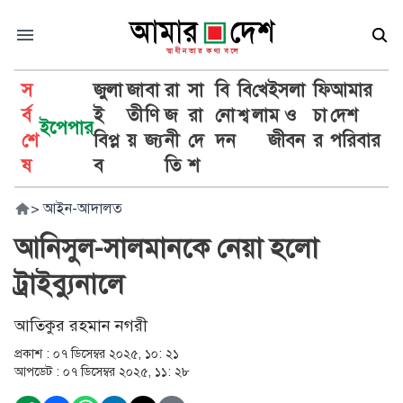
স
জুলা
জা
বা
রা
সা
বি
বি
খে
ইসলা
ফি
আমার
র্ব
ই
তী
ণি
জ
রা
নো
শ্ব
লা
ম ও
চা
দেশ
ইপেপার
শে
বিপ্ল
য়
জ্য
নী
দে
দন
জীবন
র
পরিবার
ষ
ব
তি
শ
>
আইন-আদালত
আনিসুল-সালমানকে নেয়া হলো
ট্রাইব্যুনালে
আতিকুর রহমান নগরী
প্রকাশ :
০৭ ডিসেম্বর ২০২৫, ১০: ২১
আপডেট :
০৭ ডিসেম্বর ২০২৫, ১১: ২৮