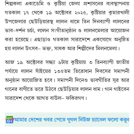
শিল্পকলা একাডেমি ও কুষ্টিয়া জেলা প্রশাসনের ব্যবস্থাপনায়
গতকাল ১৭ থেকে ১৯ অক্টোবর ২০২৫, কুষ্টিয়ার কুমারখালী
উপজেলার ছেউড়িয়ারস্থ লালন ধামে তিন দিনব্যাপী লালনের
ভাব-দর্শন চর্চা, লালন সংগীতানুষ্ঠান ও লালনমেলার আয়োজন
করা হয়েছে। এছাড়াও গতকাল সারাদেশে একযোগে অনুষ্ঠিত
হয় লালন উৎসব- ভক্ত, সাধক আর শিল্পীদের মিলনমেলা।
আজ ১৯ অক্টোবর সন্ধ্যা ৬টায় কুষ্টিয়ায় ৩ তিনব্যাপী জাতীয়
পর্যায়ে লালন সাঁইয়ের ১৩৫তম তিরোধান দিবসের সমাপনী
অনুষ্ঠান আয়োজিত হবে। সমাপনী দিনেও ভাবগীতির সুর আর
গানের বাণীতে ভরে উঠবে ছেউড়িয়ার লালন ধাম। গান গাইবেন
সারাদেশ থেকে আগত বাউল- ফকিরগণ।
আমার দেশের খবর পেতে গুগল নিউজ চ্যানেল ফলো করুন