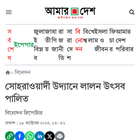
স
জুলা
জা
বা
রা
সা
বি
বি
খে
ইসলা
ফি
আমার
র্ব
ই
তী
ণি
জ
রা
নো
শ্ব
লা
ম ও
চা
দেশ
ইপেপার
শে
বিপ্ল
য়
জ্য
নী
দে
দন
জীবন
র
পরিবার
ষ
ব
তি
শ
>
বিনোদন
সোহরাওয়ার্দী উদ্যানে লালন উৎসব
পালিত
বিনোদন রিপোর্টার
প্রকাশ :
১৯ অক্টোবর ২০২৫, ১৩: ৩২