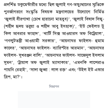
প্রদর্শিত ডকুমেন্টারীর মধ্যে ছিল জুলাই গণ-অভ্যুত্থানের স্মৃতিকে
পুনর্জাগরণে সংস্কৃতি বিষয়ক মন্ত্রণালয়ের উদ্যোগে নির্মিত
‘জুলাই বীরগাথা (চোখ হারানো মাহবুব)’, ‘জুলাই বিষাদ সিন্ধু-
(শহীদ হৃদয় তরুয়া ও শহীদ আবু ইসহাক)’, ‘ইউ ফেইলড টু
কিল আবরার ফাহাদ’, ‘থার্টি সিক্স আওয়ারস অফ বিট্রেয়াল’,
‘গণলুটতন্ত্রী আওয়ামী সরকার’, ‘আয়নাঘর ফাইলস- হুমাম
কাদের’, ‘আয়নাঘর ফাইলস- ব্যারিস্টার আরমান’, ‘আয়নাঘর
ফাইলস- সুখরঞ্জন বালি’, ‘আয়নাঘর ফাইলস- সাজেদুল ইসলাম
সুমন’, ‘ট্রায়াল অফ জুলাই ম্যাসাকার’, ‘এমনকি লাশেরাও
পায়নি রেহাই’, ‘সাদা জুব্বা : লাল রক্ত’ এবং ‘উইল ইউ এভার
স্লিপ, মা?’।
বিজ্ঞাপন