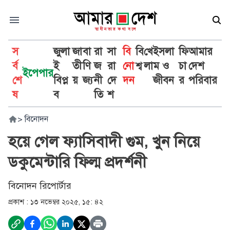
স
জুলা
জা
বা
রা
সা
বি
বি
খে
ইসলা
ফি
আমার
র্ব
ই
তী
ণি
জ
রা
নো
শ্ব
লা
ম ও
চা
দেশ
ইপেপার
শে
বিপ্ল
য়
জ্য
নী
দে
দন
জীবন
র
পরিবার
ষ
ব
তি
শ
>
বিনোদন
হয়ে গেল ফ্যাসিবাদী গুম, খুন নিয়ে
ডকুমেন্টারি ফিল্ম প্রদর্শনী
বিনোদন রিপোর্টার
প্রকাশ :
১৩ নভেম্বর ২০২৫, ১৫: ৪২