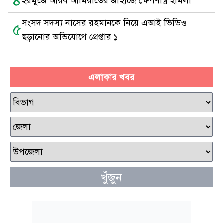
৪
হরমুজে আরব আমিরাতের জাহাজে ক্ষেপণাস্ত্র হামলা
সংসদ সদস্য নাসের রহমানকে নিয়ে এআই ভিডিও
৫
ছড়ানোর অভিযোগে গ্রেপ্তার ১
এলাকার খবর
খুঁজুন