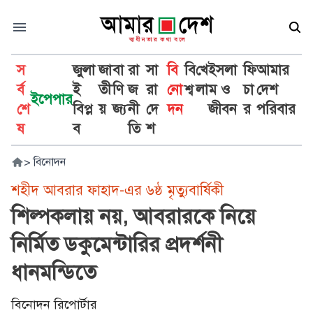
স
জুলা
জা
বা
রা
সা
বি
বি
খে
ইসলা
ফি
আমার
র্ব
ই
তী
ণি
জ
রা
নো
শ্ব
লা
ম ও
চা
দেশ
ইপেপার
শে
বিপ্ল
য়
জ্য
নী
দে
দন
জীবন
র
পরিবার
ষ
ব
তি
শ
>
বিনোদন
শহীদ আবরার ফাহাদ-এর ৬ষ্ঠ মৃত্যুবার্ষিকী
শিল্পকলায় নয়, আবরারকে নিয়ে
নির্মিত ডকুমেন্টারির প্রদর্শনী
ধানমন্ডিতে
বিনোদন রিপোর্টার