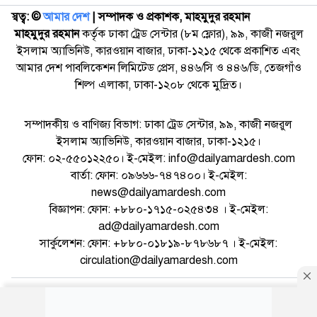
স্বত্ব: ©️
আমার দেশ
| সম্পাদক ও প্রকাশক, মাহমুদুর রহমান
মাহমুদুর রহমান
কর্তৃক ঢাকা ট্রেড সেন্টার (৮ম ফ্লোর), ৯৯, কাজী নজরুল
ইসলাম অ্যাভিনিউ, কারওয়ান বাজার, ঢাকা-১২১৫ থেকে প্রকাশিত এবং
আমার দেশ পাবলিকেশন লিমিটেড প্রেস, ৪৪৬/সি ও ৪৪৬/ডি, তেজগাঁও
শিল্প এলাকা, ঢাকা-১২০৮ থেকে মুদ্রিত।
সম্পাদকীয় ও বাণিজ্য বিভাগ: ঢাকা ট্রেড সেন্টার, ৯৯, কাজী নজরুল
ইসলাম অ্যাভিনিউ, কারওয়ান বাজার, ঢাকা-১২১৫।
ফোন: ০২-৫৫০১২২৫০। ই-মেইল: info@dailyamardesh.com
বার্তা: ফোন: ০৯৬৬৬-৭৪৭৪০০। ই-মেইল:
news@dailyamardesh.com
বিজ্ঞাপন: ফোন: +৮৮০-১৭১৫-০২৫৪৩৪ । ই-মেইল:
ad@dailyamardesh.com
সার্কুলেশন: ফোন: +৮৮০-০১৮১৯-৮৭৮৬৮৭ । ই-মেইল:
circulation@dailyamardesh.com
ওয়েব মেইল
কনভার্টার
আর্কাইভ
বিজ্ঞাপন
সাইটম্যাপ