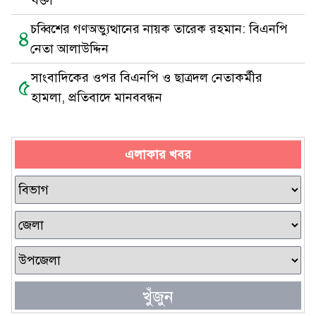
বক্তা
চব্বিশের গণঅভ্যুত্থানের নায়ক তারেক রহমান: বিএনপি
৪
নেতা আলাউদ্দিন
সাংবাদিকের ওপর বিএনপি ও ছাত্রদল নেতাকর্মীর
৫
হামলা, প্রতিবাদে মানববন্ধন
এলাকার খবর
খুঁজুন