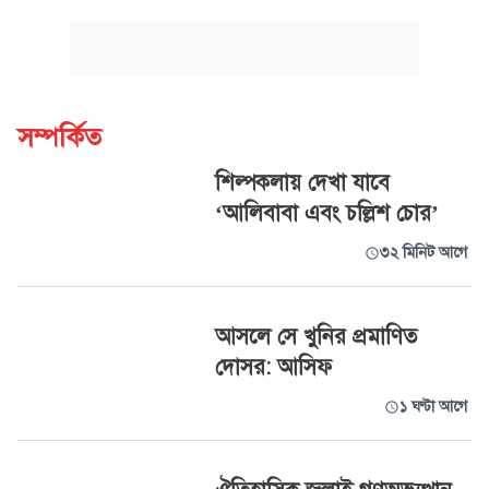
সম্পর্কিত
শিল্পকলায় দেখা যাবে
‘আলিবাবা এবং চল্লিশ চোর’
৩২ মিনিট আগে
আসলে সে খুনির প্রমাণিত
দোসর: আসিফ
১ ঘণ্টা আগে