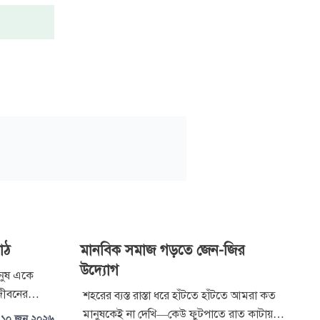
পাঠ
মানবিক সমাজ গড়তে জেন-জির
উদ্যোগ
ানুষ একে
জীবনের
শহরের ব্যস্ত রাস্তা ধরে হাঁটতে হাঁটতে আমরা কত
ব্যস্ত, কেউ
মানুষকেই না দেখি—কেউ ফুটপাতে রাত কাটায়,
১০ জুন ২০২৬