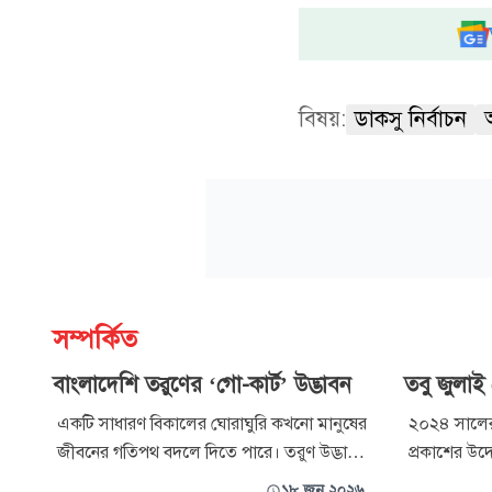
বিষয়:
ডাকসু নির্বাচন
সম্পর্কিত
বাংলাদেশি তরুণের ‘গো-কার্ট’ উদ্ভাবন
তবু জুলাই
একটি সাধারণ বিকালের ঘোরাঘুরি কখনো মানুষের
২০২৪ সালের
জীবনের গতিপথ বদলে দিতে পারে। তরুণ উদ্ভাবক
প্রকাশের উদ্য
রেজওয়ান রশীদের জীবনেও এমনই এক মুহূর্ত
টেলস অব জুল
১৮ জুন ২০২৬