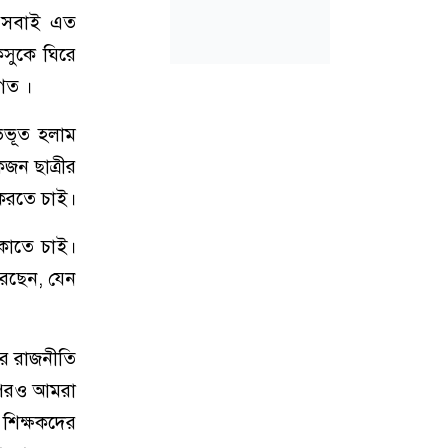
ই সবাই এত
কসুকে ঘিরে
াগত ।
ভিভূত হলাম
জন ছাত্রীর
 করতে চাই।
েকাতে চাই।
 করছেন, যেন
র রাজনীতি
র পরও আমরা
শিক্ষকদের