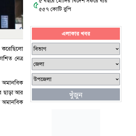
৫ বছরে মোদির বিদেশ সফরে ব্যয়
৫
৫৫৭ কোটি রুপি
এলাকার খবর
রী করেছিলো
শিত নেত্র
 অমানবিক
র ছাড়া আর
খুঁজুন
্ত অমানবিক