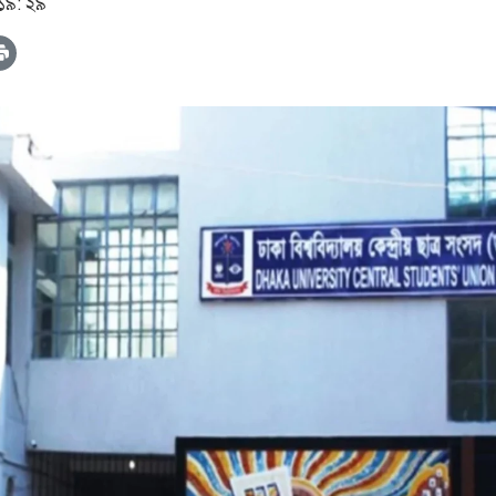
 ১৯: ২৯