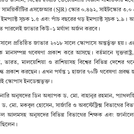
নে সাময়িকীটির এসজেআর (SJR) স্কোর ০.৪৬২, সাইটস্কোর ৩.০
মপ্যাক্ট সূচক ১.৫ এবং পাঁচ বছরের গড় ইমপ্যাক্ট সূচক ১.৯। আর 
ে পারলেই জাভার কিউ-১ মর্যাদা অর্জন করবে ।
ালে প্রতিষ্ঠিত জাভার ২০১৮ সালে স্কোপাসে অন্তর্ভুক্ত হয়।
মানসম্পন্ন গবেষণা প্রকাশ করে আসছে। বর্তমানে যুক্তরাষ্ট্র, য
ীন, ভারত, মালয়েশিয়া ও রাশিয়াসহ বিশ্বের বিভিন্ন দেশের 
্ধ প্রকাশ করছেন। এখন পর্যন্ত ১ হাজার ৭০টি গবেষণা প্রবন্ধ জ
ই স্কোপাস ইনডেক্সভুক্ত।
নারি অনুষদের ডিন অধ্যাপক ড. মো. বাহানুর রহমান, প্যাথল
 ড. মো. মকবুল হোসেন, সার্জারি ও অবস্টেট্রিক্স বিভাগের বিভা
ল আলমসহ অনুষদের বিভিন্ন বিভাগের শিক্ষক এবং জার্নালে
ত ছিলেন।