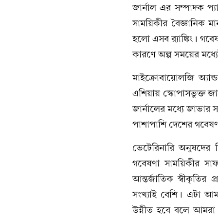
জার্নাল এর সম্পাদক প
সাময়িকীর বৈজ্ঞানিক মান,
হলো এসব র‌্যাঙ্কিং। গবে
কারণে অল্প সময়ের মধ্যে
মাইক্রোবায়োলজি অ্যা
এশিয়ায় স্কোপাসভুক্ত জা
জার্নালের মধ্যে জাভার সব
পাশাপাশি দেশের গবেষণা
ভেটেরিনারি অনুষদের 
গবেষণা সাময়িকীর সাফ
আন্তর্জাতিক স্বীকৃতির
সংখ্যাই বেশি। এটা আম
উন্নীত হবে বলে আমরা