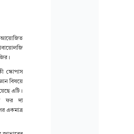
হলে আয়োজিত
্রোবায়োলজি
াজির।
কী স্কোপাস
্ঞান বিষয়ে
েয়েছে এটি।
ক ফর দ্য
ের একমাত্র
যে জাভারের