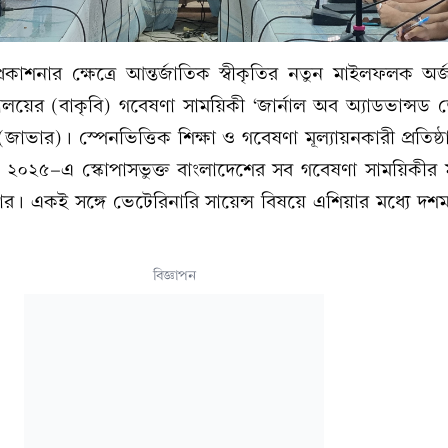
রকাশনার ক্ষেত্রে আন্তর্জাতিক স্বীকৃতির নতুন মাইলফলক অ
্যালয়ের (বাকৃবি) গবেষণা সাময়িকী ‘জার্নাল অব অ্যাডভান্সড 
র্চ’(জাভার)। স্পেনভিত্তিক শিক্ষা ও গবেষণা মূল্যায়নকারী প্রতিষ
িংয়ে ২০২৫-এ স্কোপাসভুক্ত বাংলাদেশের সব গবেষণা সাময়িকীর ম
ার। একই সঙ্গে ভেটেরিনারি সায়েন্স বিষয়ে এশিয়ার মধ্যে দশম
বিজ্ঞাপন