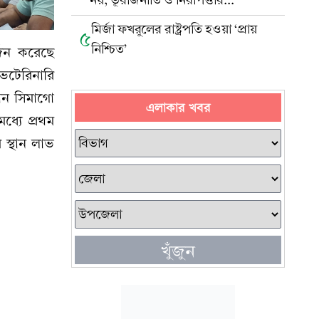
নয়, ভূরাজনীতি ও নিরাপত্তার
সংযোগস্থল
মির্জা ফখরুলের রাষ্ট্রপতি হওয়া ‘প্রায়
৫
নিশ্চিত’
র্জন করেছে
ভেটেরিনারি
্ঠান সিমাগো
এলাকার খবর
ধ্যে প্রথম
 স্থান লাভ
খুঁজুন