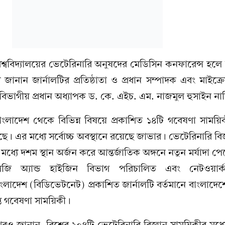
বিশ্ববিদ্যালয়ের ভেটেরিনারি অনুষদের মেডিসিন কনফারেন্স 
 জানান জার্নালটির প্রতিষ্ঠাতা ও প্রধান সম্পাদক এবং মাইক
র বিভাগীয় প্রধান অধ্যাপক ড. কে. এইচ. এম. নাজমুল হুসাইন ন
াংলাদেশ থেকে বিভিন্ন বিষয়ে প্রকাশিত ১৪টি গবেষণা সাময়ি
েছে। এর মধ্যে সর্বোচ্চ অবস্থানে রয়েছে জাভার। ভেটেরিনারি বিজ
ধ্যে দশম স্থান অর্জন করে আন্তর্জাতিক অঙ্গনে নতুন মর্যাদা প
োলজি অ্যান্ড হাইজিন বিভাগ পরিচালিত এবং নেটওয়ার্
লাদেশ (বিডিভেটনেট) প্রকাশিত জার্নালটি বর্তমানে বাংলাদেশ
প্ত গবেষণা সাময়িকী।
রও জানান, বিশ্বের ২০৪টি ভেটেরিনারি বিজ্ঞান সাময়িকীর মধ্