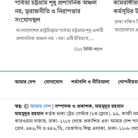
পার্বত্য চট্টগ্রাম শুধু প্রশাসনিক অঞ্চল
কামরাঙ্গী
নয়, ভূরাজনীতি ও নিরাপত্তার
কর্মসূচির 
সংযোগস্থল
ঢাকা দক্ষিণ
আয়োজনে এবং 
বাংলাদেশের রাষ্ট্রচিন্তায় পার্বত্য চট্টগ্রাম শুধু একটি
রাজধানীর কাম
প্রশাসনিক অঞ্চল নয় । বরং এটি ইতিহাস,
গঠন’ কর্মসূ
সীমান্ত, নিরাপত্তা, জাতীয় সংহতি ,উন্নয়ন ও
১১ মিনিট আগে
শুভ উদ্বোধন করা হয়
ভূরাজনীতির সংযোগস্থল। এখানে একই সংগে
৫৬ নম্বর ওয়
রয়েছে জাতিগত বৈচিত্র্য, সীমান্ত বাস্তবতা
বুড়িগঙ্গা ন
প্রাকৃতিক সম্পদ, আন্তর্জাতিক ও আঞ্চলিক
সংযোগ, প্রতিবেশী দেশসমূহের কৌশলগ
আমার দেশ
যোগাযোগ
শর্তাবলি ও নীতিমালা
গোপনীয়তা
স্বত্ব: ©️
আমার দেশ
| সম্পাদক ও প্রকাশক, মাহমুদুর রহমান
মাহমুদুর রহমান
কর্তৃক ঢাকা ট্রেড সেন্টার (৮ম ফ্লোর), ৯৯, কাজী 
কারওয়ান বাজার, ঢাকা-১২১৫ থেকে প্রকাশিত এবং আমার দেশ প
প্রেস, ৪৪৬/সি ও ৪৪৬/ডি, তেজগাঁও শিল্প এলাকা, ঢাকা-১২০৮ থেকে