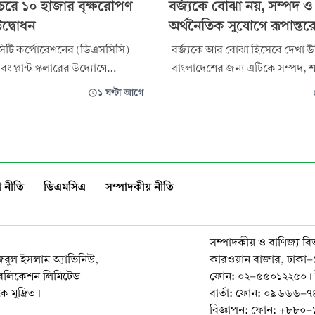
রচরে ১০ হাজার বৃক্ষরোপণ
বর্জ্যকে বোঝা নয়, সম্পদ ও
উদ্বোধন
অর্থনৈতিক সুযোগে রূপান্তর
 সিটি কর্পোরেশনের (ডিএসসিসি)
বর্জ্যকে আর বোঝা হিসেবে দেখা উ
প্লান্ট স্কলারের উদ্যোগে
বাংলাদেশের জন্য এটিকে সম্পদ, শ
রাঙ্গীরচরে ‘বৃক্ষবৃত্তি ও সবুজ নগর
অর্থনৈতিক সুযোগে রূপান্তর করা 
১ ঘণ্টা আগে
চির আওতায় ১০ হাজার বৃক্ষরোপণের
বাংলাদেশের বর্জ্য ব্যবস্থাপনায় প্
েছে। রোববার ডিএসসিসির
সমন্বিত, কম খরচের ও স্থানীয়ভাবে
ার্ডের বড়গ্রাম ব্যাটারিঘাট সড়ক ও
পরিচালনাযোগ্য সমাধান। রোববার বাংলাদেশ
দীসংলগ্ন এলাকায় এ উপ
পরিবেশ আন্দোলন (বাপা)র উদ্যোগ
প্রেসক্লাবের তফাজ্জল হোস
 নীতি
ডিএমসিএ
সম্পাদকীয় নীতি
সম্পাদকীয় ও বাণিজ্য বি
নজরুল ইসলাম অ্যাভিনিউ,
কারওয়ান বাজার, ঢাকা
াবলিকেশন লিমিটেড
ফোন: ০২-৫৫০১২২৫০। 
 মুদ্রিত।
বার্তা: ফোন: ০৯৬৬৬
বিজ্ঞাপন: ফোন: +৮৮