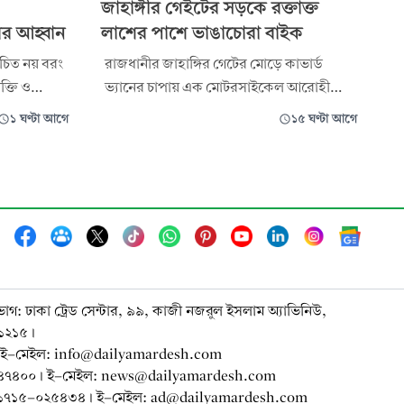
জাহাঙ্গীর গেইটের সড়কে রক্তাক্ত
ের আহ্বান
লাশের পাশে ভাঙাচোরা বাইক
চিত নয় বরং
রাজধানীর জাহাঙ্গির গেটের মোড়ে কাভার্ড
ক্তি ও
ভ্যানের চাপায় এক মোটরসাইকেল আরোহী
উচিত।
নিহত হয়েছে। তার নাম: সেলিস শেখ (৩৫)।
১ ঘণ্টা আগে
১৫ ঘণ্টা আগে
রয়োজন
পেশায় প্রাইভেট কার চালক। তার বাসা ঢাকার
আদাবরে। এ সময় দুর্ঘটনার জন্য দায়ী কাভার্ড
ভ্যান চালককে মারধর করেন পথচারীরা। পুলিশ
ে জাতীয়
কাভার্ড ভ্যানটি জব্দ করেছে। লাশ উদ্ধার করে
তদন্তের
ভাগ: ঢাকা ট্রেড সেন্টার, ৯৯, কাজী নজরুল ইসলাম অ্যাভিনিউ,
-১২১৫।
ই-মেইল: info@dailyamardesh.com
-৭৪৭৪০০। ই-মেইল: news@dailyamardesh.com
০-১৭১৫-০২৫৪৩৪ । ই-মেইল: ad@dailyamardesh.com