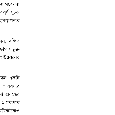
নো গবেষণা
বপূর্ণ সূচক
্যবস্থাপনার
ন, দক্ষিণ
কোপাসভুক্ত
িং উন্নয়নের
কেবল একটি
ক গবেষণার
 প্রবন্ধের
 মর্যাদায়
াময়িকীকেও