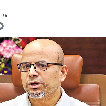
১: ৪৬