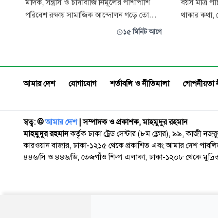
মাদক, সন্ত্রাস ও চাঁদাবাজি নির্মূলের পাশাপাশি
বয়স মাত্র প
পরিবেশ রক্ষায় সামাজিক আন্দোলন গড়ে তোলার
থাকার কথা, 
আহ্বান জানিয়েছেন বৃক্ষরোপণ কর্মসূচিতে বক্তারা।
লড়ছে মরণব্য
১৫ মিনিট আগে
একটি সুন্দর, নিরাপদ ও বাসযোগ্য সমাজ প্রতিষ্ঠায়
শিশুটির শরীরে
সরকারের পাশাপাশি রাজনৈতিক, সামাজিক ও
শৈশবের চঞ্চলতা। বর্তমানে ম
স্বেচ্ছাসেবী সংগঠনসহ সমাজের সর্বস্তরের মানুষকে
মেডিকেল বিশ
নিজ নিজ অবস্থান থেকে দ
অনকোলজি বি
আমার দেশ
যোগাযোগ
শর্তাবলি ও নীতিমালা
গোপনীয়তা 
স্বত্ব: ©️
আমার দেশ
| সম্পাদক ও প্রকাশক, মাহমুদুর রহমান
মাহমুদুর রহমান
কর্তৃক ঢাকা ট্রেড সেন্টার (৮ম ফ্লোর), ৯৯, কাজী নজ
কারওয়ান বাজার, ঢাকা-১২১৫ থেকে প্রকাশিত এবং আমার দেশ পাবলিক
৪৪৬/সি ও ৪৪৬/ডি, তেজগাঁও শিল্প এলাকা, ঢাকা-১২০৮ থেকে মুদ্রি