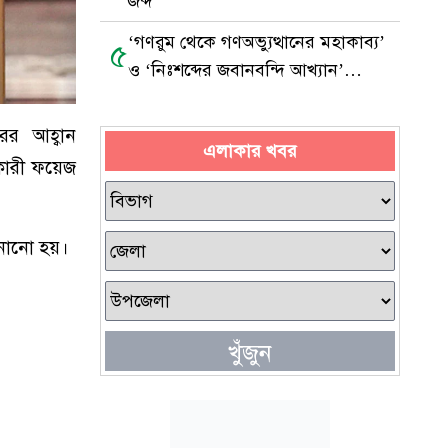
জব্দ
‘গণরুম থেকে গণঅভ্যুত্থানের মহাকাব্য’
৫
ও ‘নিঃশব্দের জবানবন্দি আখ্যান’
ম্যাগাজিনের মোড়ক উন্মোচন
ের আহ্বান
এলাকার খবর
হকারী ফয়েজ
ানানো হয়।
খুঁজুন