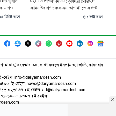
ও দায়িত্বশীল
মৎস্য ও প্রাণিসম্পদ এবং কৃষিমন্ত্রী মোহাম্মদ
ে এগিয়ে
আমিন উর রশিদ বলেছেন, আগামী ১৬ আগস্ট
ীয়
কিশোরগঞ্জে জাতীয় মৎস্য পক্ষ -২০২৬ উপলক্ষ্যে
৪৩ মিনিট আগে
১ ঘণ্টা আগে
ধ্যাপক ড. এ
মৎস্য খাতে রাষ্ট্রীয়ভাবে গুরুত্বপূর্ণ অবদান রাখা ১৪
ণমাধ্যম
জন উদ্যোক্তাকে সারা দেশ থেকে নির্বাচিত করা
ম প্রধান
হয়েছে। প্রধানমন্ত্রী তারেক রহমান তাদের হাতে
দ পর
গোল্ড মেডেল তুলে দেবেন
াগ: ঢাকা ট্রেড সেন্টার, ৯৯, কাজী নজরুল ইসলাম অ্যাভিনিউ, কারওয়ান
ই-মেইল: info@dailyamardesh.com
৭৪৭৪০০। ই-মেইল: news@dailyamardesh.com
-১৭১৫-০২৫৪৩৪ । ই-মেইল: ad@dailyamardesh.com
৮০-০১৮১৯-৮৭৮৬৮৭ । ই-মেইল:
ardesh.com
্টার
আর্কাইভ
বিজ্ঞাপন
সাইটম্যাপ