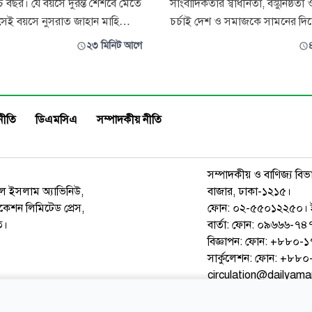
াঁচ বছর। যে বয়সে দুরন্ত শৈশবে মেতে
সাংবাদিকতার স্বাধীনতা, বস্তুনিষ্ঠতা 
সেই বয়সে নুসরাত জাহান মাহি
চর্চাই দেশ ও সমাজকে সামনের দিক
াধি ব্লাড ক্যানসারের সঙ্গে। ছোট্ট এই
নিতে পারে বলে মন্তব্য করেছেন জাত
২৩ মিনিট আগে
 দুরারোগ্য ব্যাধি কেড়ে নিয়েছে তার
বিশ্ববিদ্যালয়ের ভাইস-চ্যান্সেলর অ
াহি বাংলাদেশ
এস এম আমানুল্লাহ। তিনি বলেন, গ
্ববিদ্যালয়ের হেমাটোলজি ও
সমাজের দর্পণ এবং গণতন্ত্রের অন্যত
ভাগে (১৫ তলা, ওয়া
ভিত্তি। তথ্যপ্রযুক্তির এই যুগে সংবা
নীতি
ডিএমসিএ
সম্পাদকীয় নীতি
সম্পাদকীয় ও বাণিজ্য বিভ
রুল ইসলাম অ্যাভিনিউ,
বাজার, ঢাকা-১২১৫।
েশন লিমিটেড প্রেস,
ফোন: ০২-৫৫০১২২৫০। 
ত।
বার্তা: ফোন: ০৯৬৬৬-
বিজ্ঞাপন: ফোন: +৮৮০
সার্কুলেশন: ফোন: +৮
circulation@dailyam
ওয়েব মেইল
কনভার