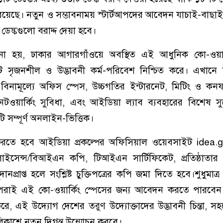
 রয়েছে। নতুন ও সম্ভাবনাময় স্টার্টআপদের আবেদন যাচাই-বাছাই 
েস্কগুলো বরাদ্দ দেয়া হবে।
ানো হয়, ঢাকার আগারগাঁওয়ে অবস্থিত এই আধুনিক কো-ওয়ার্
ি সৃজনশীল ও উদ্ভাবনী কর্ম-পরিবেশ নিশ্চিত করে। এখানে উ
বিনামূল্যে অফিস স্পেস, উচ্চগতির ইন্টারনেট, মিটিং ও কনফা
েটওয়ার্কিং সুবিধা, এবং আইডিয়া ল্যাব ব্যবহারের বিশেষ স
টি সম্পূর্ণ অনলাইন-ভিত্তিক।
করতে হবে আইডিয়া প্রকল্পের অফিসিয়াল ওয়েবসাইট idea.
াইসেন্স/বিআইএন কপি, টিআইএন সার্টিফিকেট, প্রতিষ্ঠাতা
্রাপ্ত হলে সংশ্লিষ্ট চুক্তিপত্রের কপি জমা দিতে হবে।শুধুমাত্র তথ
ার্টআপরাই এই কো-ওয়ার্কিং স্পেসের জন্য আবেদন করতে পারব
াস করে, এই উদ্যোগ দেশের তরুণ উদ্যোক্তাদের উদ্ভাবনী চিন্তা, 
ক বিকাশে নতুন দিগন্ত উন্মোচন করবে।