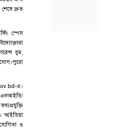
শেষে দ্রুত
কিং স্পেস
দ্যোক্তারা
রেন্স রুম,
ুযোগ।পুরো
gov.bd-এ।
র এনআইডি/
্যপ্রযুক্তি
েন। আইডিয়া
সহযোগিতা ও