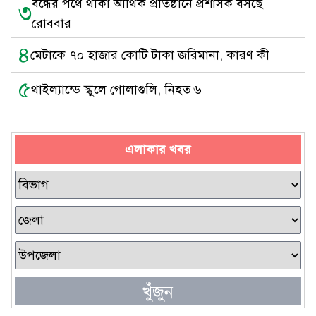
বন্ধের পথে থাকা আর্থিক প্রতিষ্ঠানে প্রশাসক বসছে
৩
রোববার
৪
মেটাকে ৭০ হাজার কোটি টাকা জরিমানা, কারণ কী
৫
থাইল্যান্ডে স্কুলে গোলাগুলি, নিহত ৬
এলাকার খবর
খুঁজুন