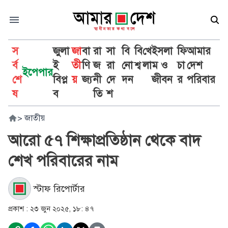
স
জুলা
জা
বা
রা
সা
বি
বি
খে
ইসলা
ফি
আমার
র্ব
ই
তী
ণি
জ
রা
নো
শ্ব
লা
ম ও
চা
দেশ
ইপেপার
শে
বিপ্ল
য়
জ্য
নী
দে
দন
জীবন
র
পরিবার
ষ
ব
তি
শ
>
জাতীয়
আরো ৫৭ শিক্ষাপ্রতিষ্ঠান থেকে বাদ
শেখ পরিবারের নাম
স্টাফ রিপোর্টার
প্রকাশ :
২৩ জুন ২০২৫, ১৮: ৪৭