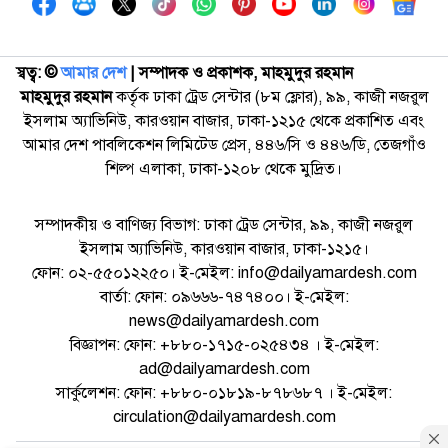
স্বত্ব: ©️
আমার দেশ
| সম্পাদক ও প্রকাশক, মাহমুদুর রহমান
মাহমুদুর রহমান
কর্তৃক ঢাকা ট্রেড সেন্টার (৮ম ফ্লোর), ৯৯, কাজী নজরুল
ইসলাম অ্যাভিনিউ, কারওয়ান বাজার, ঢাকা-১২১৫ থেকে প্রকাশিত এবং
আমার দেশ পাবলিকেশন লিমিটেড প্রেস, ৪৪৬/সি ও ৪৪৬/ডি, তেজগাঁও
শিল্প এলাকা, ঢাকা-১২০৮ থেকে মুদ্রিত।
সম্পাদকীয় ও বাণিজ্য বিভাগ: ঢাকা ট্রেড সেন্টার, ৯৯, কাজী নজরুল
ইসলাম অ্যাভিনিউ, কারওয়ান বাজার, ঢাকা-১২১৫।
ফোন: ০২-৫৫০১২২৫০। ই-মেইল: info@dailyamardesh.com
বার্তা: ফোন: ০৯৬৬৬-৭৪৭৪০০। ই-মেইল:
news@dailyamardesh.com
বিজ্ঞাপন: ফোন: +৮৮০-১৭১৫-০২৫৪৩৪ । ই-মেইল:
ad@dailyamardesh.com
সার্কুলেশন: ফোন: +৮৮০-০১৮১৯-৮৭৮৬৮৭ । ই-মেইল:
circulation@dailyamardesh.com