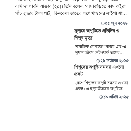
বাসিন্দা লাবনি আক্তার (২০)। তিনি বলেন, ‘বাসাবাড়িতে কাম কইরা
পাঁচ হাজার টাকা পাই। তিনবেলা ভাতের লগে খাওনের লাইগা শাক-
ভাজিই ঠিকমতো
০৫ জুন ২০২৬
সুদানে অপুষ্টিতে প্রতিদিন ৩
শিশুর মৃত্যু
সামাজিক যোগাযোগ মাধ্যম এক্স-এ
সুদান ডক্টরস নেটওয়ার্ক তাদের
বিবৃতিতে জানায়, গত এক মাসেরও
২৬ অক্টোবর ২০২৫
বেশি সময় ধরে অবরোধের কারণে
শিশুদের অপুষ্টি সমস্যা এখনো
এল ফাশার শহরে মানবিক পরিস্থিতির
প্রকট
তীব্র অবনতি হয়েছে। ক্রমবর্ধমান
খাদ্য ঘাটতি এবং অপুষ্টির কারণে
দেশে শিশুদের অপুষ্টি সমস্যা এখনো
শিশু মৃত্যুর সংখ্যা বৃদ্ধি পাচ্ছে।
প্রকট। এ ছাড়া তীব্রতম অপুষ্টিতে
(সিভিয়ার অ্যাকিউট ম্যালনিউট্রিশন বা
১৯ এপ্রিল ২০২৫
এসএএম) ভুগছে অনেক শিশু।
বিশেষ করে গত এক বছরে শিশুদের
মধ্যে অপুষ্টির এ তীব্রতম মাত্রার
প্রকোপ বেড়েছে অনেক বেশি।