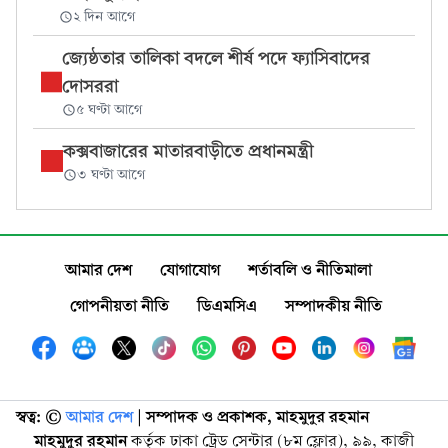
২ দিন আগে
জ্যেষ্ঠতার তালিকা বদলে শীর্ষ পদে ফ্যাসিবাদের
দোসররা
৫ ঘণ্টা আগে
কক্সবাজারের মাতারবাড়ীতে প্রধানমন্ত্রী
৩ ঘণ্টা আগে
আমার দেশ
যোগাযোগ
শর্তাবলি ও নীতিমালা
গোপনীয়তা নীতি
ডিএমসিএ
সম্পাদকীয় নীতি
স্বত্ব: ©️
আমার দেশ
| সম্পাদক ও প্রকাশক, মাহমুদুর রহমান
মাহমুদুর রহমান
কর্তৃক ঢাকা ট্রেড সেন্টার (৮ম ফ্লোর), ৯৯, কাজী