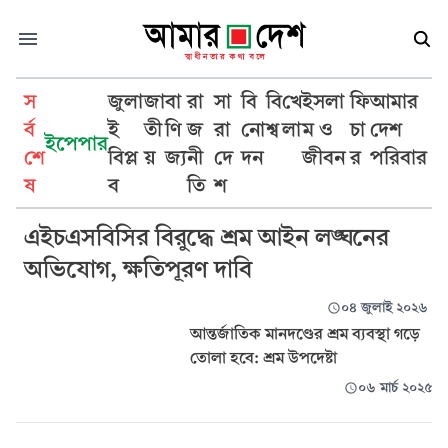
স
জুলা
জা
বা
রা
সা
বি
বি
খে
ইসলা
ফি
আমার
র্ব
ই
তী
ণি
জ
রা
নো
শ্ব
লা
ম ও
চা
দেশ
ইপেপার
শে
বিপ্ল
য়
জ্য
নী
দে
দন
জীবন
র
পরিবার
আন্তর্জাতিক শ্রম মানদণ্ড
ষ
ব
তি
শ
এইচএসবিসির বিরুদ্ধে শ্রম আইন লঙ্ঘনের
অভিযোগ, ক্ষতিপূরণ দাবি
০৪ জুলাই ২০২৬
আন্তর্জাতিক মানদণ্ডের শ্রম ব্যবস্থা গড়ে
তোলা হবে: শ্রম উপদেষ্টা
০৬ মার্চ ২০২৫