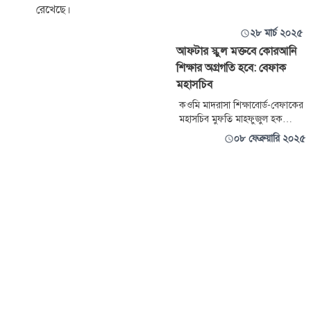
রেখেছে।
২৮ মার্চ ২০২৫
আফটার স্কুল মক্তবে কোরআনি
শিক্ষার অগ্রগতি হবে: বেফাক
মহাসচিব
কওমি মাদরাসা শিক্ষাবোর্ড-বেফাকের
মহাসচিব মুফতি মাহফুজুল হক
বলেছেন, স্কুলগামী শিক্ষার্থীদের দ্বীনি
০৮ ফেব্রুয়ারি ২০২৫
ইলম শেখানোর সবচেয়ে ফলপ্রসূ
মাধ্যম আফটার স্কুল মক্তব। প্রতিদিন
মাত্র এক ঘন্টা সময় দিলে স্ব স্ব স্কুলেই
প্রয়োজনীয় দ্বীনি শেখানো সম্ভব।