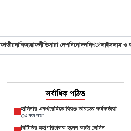
ব
জাতীয়
বাণিজ্য
রাজনীতি
সারা দেশ
বিনোদন
বিশ্ব
খেলা
ইসলাম ও 
সর্বাধিক পঠিত
হাসিনার একগুঁয়েমিতে বিরক্ত ভারতের কর্মকর্তারা
৩ ঘণ্টা আগে
বিটিভির মহাপরিচালক হলেন কাজী জেসিন