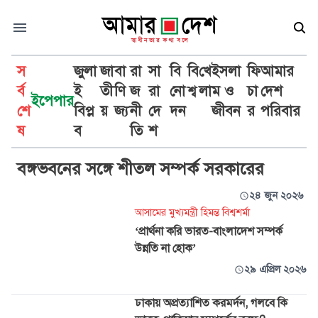
স
জুলা
জা
বা
রা
সা
বি
বি
খে
ইসলা
ফি
আমার
র্ব
ই
তী
ণি
জ
রা
নো
শ্ব
লা
ম ও
চা
দেশ
ইপেপার
শে
বিপ্ল
য়
জ্য
নী
দে
দন
জীবন
র
পরিবার
সম্পর্ক
ষ
ব
তি
শ
বঙ্গভবনের সঙ্গে শীতল সম্পর্ক সরকারের
২৪ জুন ২০২৬
আসামের মুখ্যমন্ত্রী হিমন্ত বিশ্বশর্মা
‘প্রার্থনা করি ভারত-বাংলাদেশ সম্পর্ক
উন্নতি না হোক’
২৯ এপ্রিল ২০২৬
ঢাকায় অপ্রত্যাশিত করমর্দন, গলবে কি