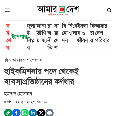
স
জুলা
জা
বা
রা
সা
বি
বি
খে
ইসলা
ফি
আমার
র্ব
ই
তী
ণি
জ
রা
নো
শ্ব
লা
ম ও
চা
দেশ
ইপেপার
শে
বিপ্ল
য়
জ্য
নী
দে
দন
জীবন
র
পরিবার
ষ
ব
তি
শ
>
আমার দেশ স্পেশাল
হাইকমিশনার পদে থেকেই
ব্যবসাপ্রতিষ্ঠানের কর্ণধার
ইমদাদ হোসাইন
প্রকাশ :
২২ জুন ২০২৫, ০৯: ১৩