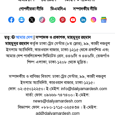
গোপনীয়তা নীতি
ডিএমসিএ
সম্পাদকীয় নীতি
স্বত্ব: ©️
আমার দেশ
| সম্পাদক ও প্রকাশক, মাহমুদুর রহমান
মাহমুদুর রহমান
কর্তৃক ঢাকা ট্রেড সেন্টার (৮ম ফ্লোর), ৯৯, কাজী নজরুল
ইসলাম অ্যাভিনিউ, কারওয়ান বাজার, ঢাকা-১২১৫ থেকে প্রকাশিত এবং
আমার দেশ পাবলিকেশন লিমিটেড প্রেস, ৪৪৬/সি ও ৪৪৬/ডি, তেজগাঁও
শিল্প এলাকা, ঢাকা-১২০৮ থেকে মুদ্রিত।
সম্পাদকীয় ও বাণিজ্য বিভাগ: ঢাকা ট্রেড সেন্টার, ৯৯, কাজী নজরুল
ইসলাম অ্যাভিনিউ, কারওয়ান বাজার, ঢাকা-১২১৫।
ফোন: ০২-৫৫০১২২৫০। ই-মেইল: info@dailyamardesh.com
বার্তা: ফোন: ০৯৬৬৬-৭৪৭৪০০। ই-মেইল:
news@dailyamardesh.com
বিজ্ঞাপন: ফোন: +৮৮০-১৭১৫-০২৫৪৩৪ । ই-মেইল:
ad@dailyamardesh.com