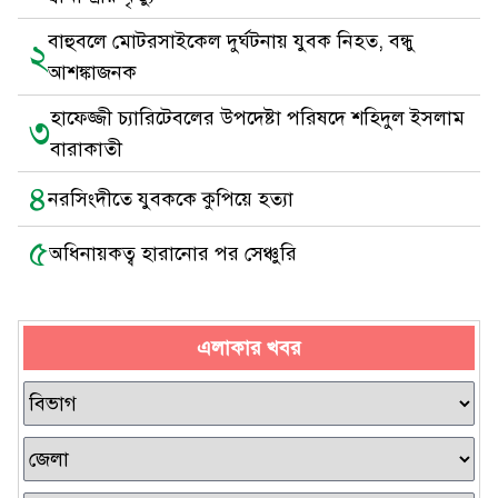
বাহুবলে মোটরসাইকেল দুর্ঘটনায় যুবক নিহত, বন্ধু
২
আশঙ্কাজনক
হাফেজ্জী চ্যারিটেবলের উপদেষ্টা পরিষদে শহিদুল ইসলাম
৩
বারাকাতী
৪
নরসিংদীতে যুবককে কুপিয়ে হত্যা
৫
অধিনায়কত্ব হারানোর পর সেঞ্চুরি
এলাকার খবর