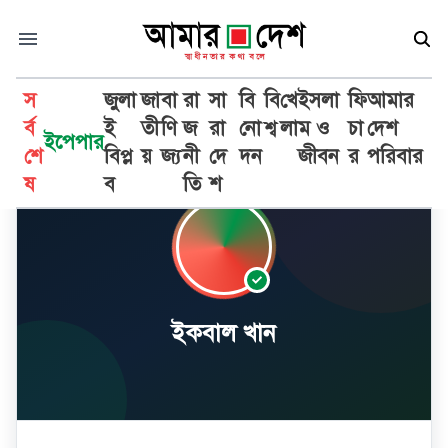
স
জুলা
জা
বা
রা
সা
বি
বি
খে
ইসলা
ফি
আমার
র্ব
ই
তী
ণি
জ
রা
নো
শ্ব
লা
ম ও
চা
দেশ
ইপেপার
শে
বিপ্ল
য়
জ্য
নী
দে
দন
জীবন
র
পরিবার
ষ
ব
তি
শ
ইকবাল খান