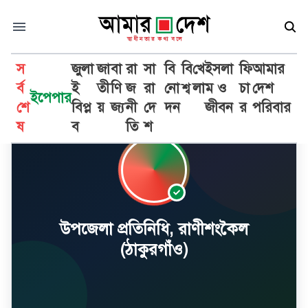
স
জুলা
জা
বা
রা
সা
বি
বি
খে
ইসলা
ফি
আমার
র্ব
ই
তী
ণি
জ
রা
নো
শ্ব
লা
ম ও
চা
দেশ
ইপেপার
শে
বিপ্ল
য়
জ্য
নী
দে
দন
জীবন
র
পরিবার
ষ
ব
তি
শ
উপজেলা প্রতিনিধি, রাণীশংকৈল
(ঠাকুরগাঁও)