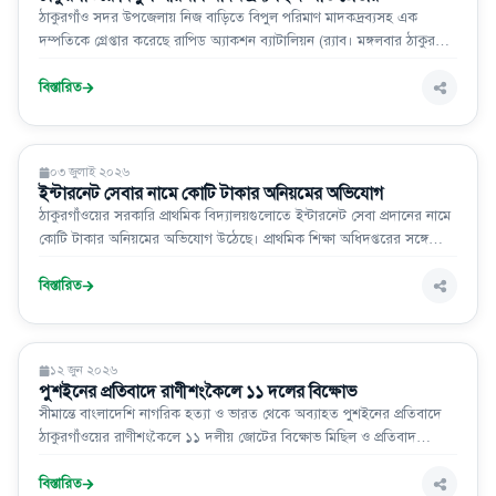
ঠাকুরগাঁও সদর উপজেলায় নিজ বাড়িতে বিপুল পরিমাণ মাদকদ্রব্যসহ এক
দম্পতিকে গ্রেপ্তার করেছে রাপিড অ্যাকশন ব্যাটালিয়ন (র‌্যাব। মঙ্গলবার ঠাকুরগাঁও
বিচারিক আদালতের মাধ্যমে তাদের কারাগারে পাঠানো হয়। এর আগে সোমবার
দিবাগত শেষ রাতে জামালপুর ইউনিয়নের পূর্বপারপুগী এলাকা থেকে তাঁদের
বিস্তারিত
গ্রেপ্তার করা
সারা দেশ
০৩ জুলাই ২০২৬
ইন্টারনেট সেবার নামে কোটি টাকার অনিয়মের অভিযোগ
ঠাকুরগাঁওয়ের সরকারি প্রাথমিক বিদ্যালয়গুলোতে ইন্টারনেট সেবা প্রদানের নামে
কোটি টাকার অনিয়মের অভিযোগ উঠেছে। প্রাথমিক শিক্ষা অধিদপ্তরের সঙ্গে
চুক্তিবদ্ধ টেলিওয়ের কমিউনিকেশন (ইডিসি) নামের একটি প্রতিষ্ঠান অনেক
বিদ্যালয়ে প্রয়োজনীয় যন্ত্রপাতি (রাউটার/ডিভাইস) স্থাপন করলেও নিয়মিত
বিস্তারিত
ইন্টারনেট সংযোগ না দিয়েই মাস
সারা দেশ
১২ জুন ২০২৬
পুশইনের প্রতিবাদে রাণীশংকৈলে ১১ দলের বিক্ষোভ
সীমান্তে বাংলাদেশি নাগরিক হত্যা ও ভারত থেকে অব্যাহত পুশইনের প্রতিবাদে
ঠাকুরগাঁওয়ের রাণীশংকৈলে ১১ দলীয় জোটের বিক্ষোভ মিছিল ও প্রতিবাদ
সমাবেশ অনুষ্ঠিত।
বিস্তারিত