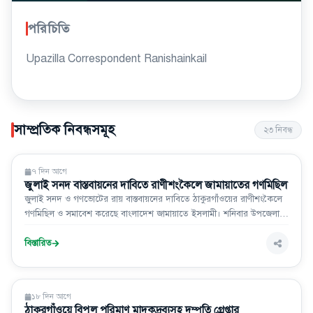
পরিচিতি
Upazilla Correspondent Ranishainkail
সাম্প্রতিক নিবন্ধসমূহ
২৩
নিবন্ধ
সারা দেশ
৭ দিন আগে
জুলাই সনদ বাস্তবায়নের দাবিতে রাণীশংকৈলে জামায়াতের গণমিছিল
জুলাই সনদ ও গণভোটের রায় বাস্তবায়নের দাবিতে ঠাকুরগাঁওয়ের রাণীশংকৈলে
গণমিছিল ও সমাবেশ করেছে বাংলাদেশ জামায়াতে ইসলামী। শনিবার উপজেলা
জামায়াতের উদ্যোগে আয়োজিত গণমিছিলটি শহরের বিভিন্ন সড়ক প্রদক্ষিণ করে
শিবদীঘি জুলাই চত্বরে গিয়ে শেষ হয়। পরে সেখানে সংক্ষিপ্ত সমাবেশ অনুষ্ঠিত
বিস্তারিত
হয়। সমাবেশ
সারা দেশ
১৮ দিন আগে
ঠাকুরগাঁওয়ে বিপুল পরিমাণ মাদকদ্রব্যসহ দম্পতি গ্রেপ্তার