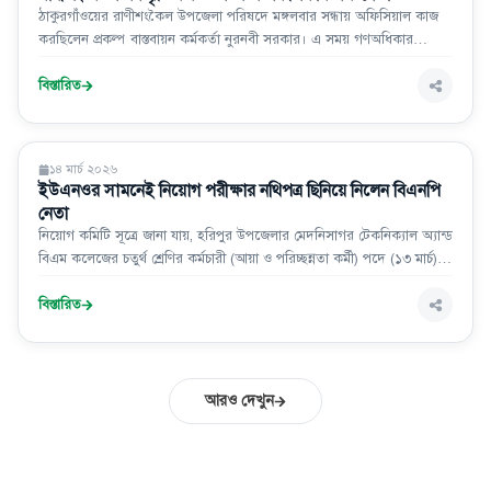
ঠাকুরগাঁওয়ের রাণীশংকৈল উপজেলা পরিষদে মঙ্গলবার সন্ধায় অফিসিয়াল কাজ
করছিলেন প্রকল্প বাস্তবায়ন কর্মকর্তা নুরনবী সরকার। এ সময় গণঅধিকার
পরিষদের কেন্দ্রীয় নেতা মামুননুর রশিদ মামুনু, উপজেলা সভাপতি সোহরাব আলী
বিস্তারিত
সারা দেশ
১৪ মার্চ ২০২৬
ইউএনওর সামনেই নিয়োগ পরীক্ষার নথিপত্র ছিনিয়ে নিলেন বিএনপি
নেতা
নিয়োগ কমিটি সূত্রে জানা যায়, হরিপুর উপজেলার মেদনিসাগর টেকনিক্যাল অ্যান্ড
বিএম কলেজের চতুর্থ শ্রেণির কর্মচারী (আয়া ও পরিচ্ছন্নতা কর্মী) পদে (১৩ মার্চ)
শুক্রবার বিকেলে ইউএনওর কার্যালয়ে নিয়োগের জন্য আটজন পরীক্ষার্থী অংশ
নেন।
বিস্তারিত
আরও দেখুন