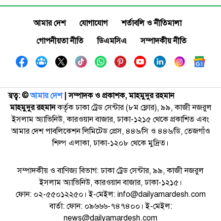
আমার দেশ
যোগাযোগ
শর্তাবলি ও নীতিমালা
গোপনীয়তা নীতি
ডিএমসিএ
সম্পাদকীয় নীতি
স্বত্ব: ©️
আমার দেশ
| সম্পাদক ও প্রকাশক, মাহমুদুর রহমান
মাহমুদুর রহমান
কর্তৃক ঢাকা ট্রেড সেন্টার (৮ম ফ্লোর), ৯৯, কাজী নজরুল
ইসলাম অ্যাভিনিউ, কারওয়ান বাজার, ঢাকা-১২১৫ থেকে প্রকাশিত এবং
আমার দেশ পাবলিকেশন লিমিটেড প্রেস, ৪৪৬/সি ও ৪৪৬/ডি, তেজগাঁও
শিল্প এলাকা, ঢাকা-১২০৮ থেকে মুদ্রিত।
সম্পাদকীয় ও বাণিজ্য বিভাগ: ঢাকা ট্রেড সেন্টার, ৯৯, কাজী নজরুল
ইসলাম অ্যাভিনিউ, কারওয়ান বাজার, ঢাকা-১২১৫।
ফোন: ০২-৫৫০১২২৫০। ই-মেইল: info@dailyamardesh.com
বার্তা: ফোন: ০৯৬৬৬-৭৪৭৪০০। ই-মেইল:
news@dailyamardesh.com