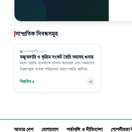
সাম্প্রতিক নিবন্ধসমূহ
ইসলাম ও জীবন
২৩ জানুয়ারি ২০২৬
মজুতদারি ও কৃত্রিম সংকট তৈরি ভয়াবহ গুনাহ
মহান আল্লাহ ব্যবসাকে হালাল করেছেন এবং আমাদের
উত্তমপন্থায় ব্যবসা পরিচালনা করার পদ্ধতি জানিয়ে
দিয়েছেন। একই সঙ্গে তিনি ব্যবসার নেতিবাচক ও
ক্ষতিকর বিষয়গুলো থেকে সতর্ক করেছেন এবং সেসব
বিস্তারিত
নিষিদ্ধ করেছেন।
আমার দেশ
যোগাযোগ
শর্তাবলি ও নীতিমালা
গোপনীয়তা 