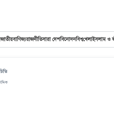
ব
জাতীয়
বাণিজ্য
রাজনীতি
সারা দেশ
বিনোদন
বিশ্ব
খেলা
ইসলাম ও 
চিতি
িদ্দিক