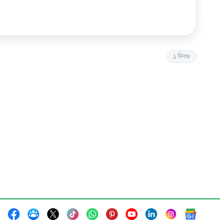
১
নিবন্ধ