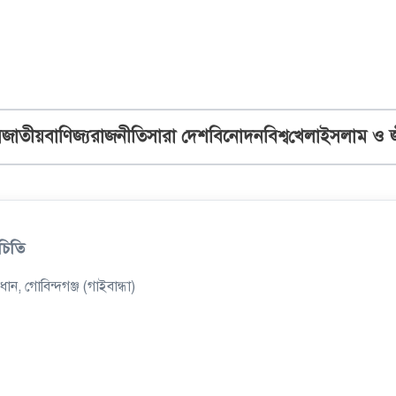
ব
জাতীয়
বাণিজ্য
রাজনীতি
সারা দেশ
বিনোদন
বিশ্ব
খেলা
ইসলাম ও 
চিতি
্রধান, গোবিন্দগঞ্জ (গাইবান্ধা)