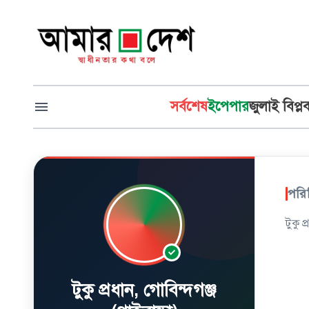
সর্বশেষ
ইপেপার
জুলাই বিপ্ল
পরি
টুকু প
টুকু প্রধান, গোবিন্দগঞ্জ