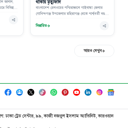
থাকায় মৃত্যুফাঁদ
মান জানান,
মে বিভিন্ন
বাংলাদেশ রেলওয়ের পশ্চিমাঞ্চলে গাইবান্ধা জেলার
গেইটেরও
গোবিন্দগঞ্জ উপজেলার মহিমাগঞ্জ থেকে পার্শ্ববর্তী বগুড়া
্গলবার সকালে
জেলার আদমদীঘি উপজেলার সান্তাহার পর্যন্ত প্রায় ৭২
ল গেইটের
কিলোমিটার রেলপথে ৬৪টি লেভেল ক্রসিংয়ের মধ্যে
বিস্তারিত
রুমের ভিতরে
৩৬টিই অরক্ষিত অবস্থায় রয়েছে।
আরও দেখুন
াগ: ঢাকা ট্রেড সেন্টার, ৯৯, কাজী নজরুল ইসলাম অ্যাভিনিউ, কারওয়ান