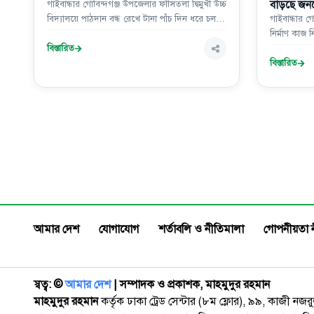
বাড়ছে জনভ
গাইবান্ধার গোবিন্দগঞ্জ উপজেলার ফাঁসিতলা দ্বিমুখী উচ্চ
বিদ্যালয়ে পাঠদান বন্ধ রেখে টানা পাঁচ দিন ধরে চলছে
গাইবান্ধার 
মেলার নামে নগ্ন নৃত্য ও জুয়ার আসর।
নির্মাণ কাজ 
বিস্তারিত
দুর্ভোগ। জা
প্রকল্পের 
বিস্তারিত
তা এখনও শেষ
কাজের শেষ হ
আমার দেশ
যোগাযোগ
শর্তাবলি ও নীতিমালা
গোপনীয়তা 
স্বত্ব: ©️
আমার দেশ
| সম্পাদক ও প্রকাশক, মাহমুদুর রহমান
মাহমুদুর রহমান
কর্তৃক ঢাকা ট্রেড সেন্টার (৮ম ফ্লোর), ৯৯, কাজী নজ