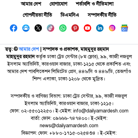
আমার দেশ
যোগাযোগ
শর্তাবলি ও নীতিমালা
গোপনীয়তা নীতি
ডিএমসিএ
সম্পাদকীয় নীতি
স্বত্ব: ©️
আমার দেশ
| সম্পাদক ও প্রকাশক, মাহমুদুর রহমান
মাহমুদুর রহমান
কর্তৃক ঢাকা ট্রেড সেন্টার (৮ম ফ্লোর), ৯৯, কাজী নজরুল
ইসলাম অ্যাভিনিউ, কারওয়ান বাজার, ঢাকা-১২১৫ থেকে প্রকাশিত এবং
আমার দেশ পাবলিকেশন লিমিটেড প্রেস, ৪৪৬/সি ও ৪৪৬/ডি, তেজগাঁও
শিল্প এলাকা, ঢাকা-১২০৮ থেকে মুদ্রিত।
সম্পাদকীয় ও বাণিজ্য বিভাগ: ঢাকা ট্রেড সেন্টার, ৯৯, কাজী নজরুল
ইসলাম অ্যাভিনিউ, কারওয়ান বাজার, ঢাকা-১২১৫।
ফোন: ০২-৫৫০১২২৫০। ই-মেইল: info@dailyamardesh.com
বার্তা: ফোন: ০৯৬৬৬-৭৪৭৪০০। ই-মেইল:
news@dailyamardesh.com
বিজ্ঞাপন: ফোন: +৮৮০-১৭১৫-০২৫৪৩৪ । ই-মেইল: