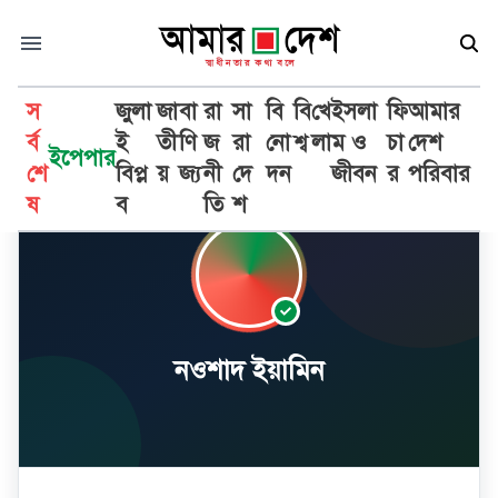
স
জুলা
জা
বা
রা
সা
বি
বি
খে
ইসলা
ফি
আমার
র্ব
ই
তী
ণি
জ
রা
নো
শ্ব
লা
ম ও
চা
দেশ
ইপেপার
শে
বিপ্ল
য়
জ্য
নী
দে
দন
জীবন
র
পরিবার
ষ
ব
তি
শ
নওশাদ ইয়ামিন