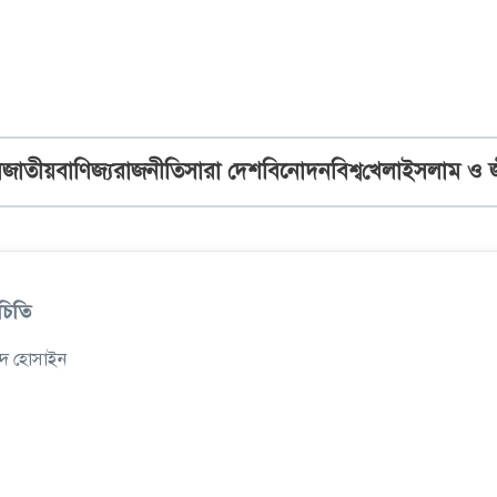
ব
জাতীয়
বাণিজ্য
রাজনীতি
সারা দেশ
বিনোদন
বিশ্ব
খেলা
ইসলাম ও 
চিতি
দ হোসাইন