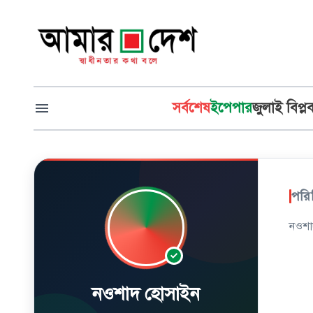
সর্বশেষ
ইপেপার
জুলাই বিপ্ল
পরি
নওশা
নওশাদ হোসাইন