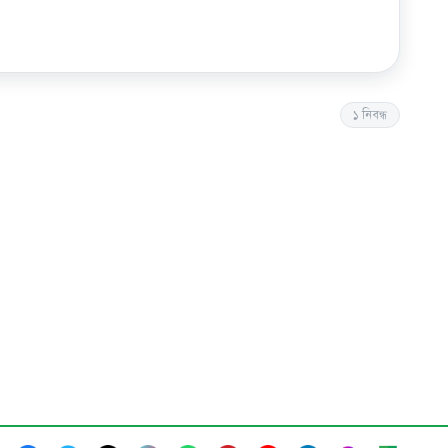
১
নিবন্ধ