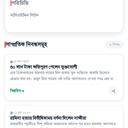
পরিচিতি
নাসিরউদ্দিন লিটন
সাম্প্রতিক নিবন্ধসমূহ
৮
নিবন্ধ
আইন-আদালত
১৫ দিন আগে
৩০ লাখ টাকা ক্ষতিপূরণ পেলেন ভুক্তভোগী
চেক ডিজঅনারের মামলায় নামের মিল থাকায় ভুল ব্যক্তিকে আসামি হিসেবে
গ্রেপ্তার করা হয়। মামুন মিয়া নামের ওই ব্যক্তি আদালতের দেওয়া দণ্ডে প্রায় চার
মাস কারাভোগ করেন। ভুল ব্যক্তিকে সাজা খাটানোর ঘটনায় শেষ পর্যন্ত
ভুক্তভোগীর কাছে নিঃশর্ত ক্ষমা চেয়েছে মামলার বাদীপক্ষ বিশ্বাস পোল্ট্রি অ্যান্ড ফ
বিস্তারিত
আইন-আদালত
০২ জুন ২০২৬
রামিসা হত্যার বিভীষিকাময় বর্ণনা দিলেন সাক্ষীরা
রাজধানীর পল্লবীতে শিশু রামিসা আক্তারকে ধর্ষণের পর হত্যা মামলায় আদালতে