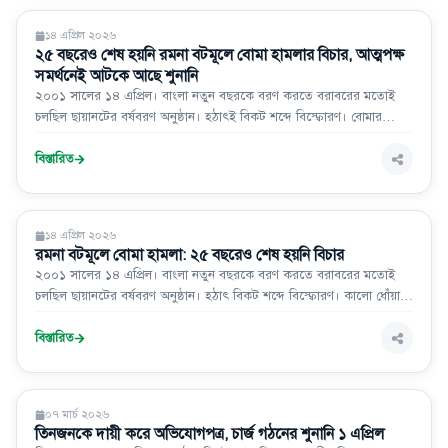
রাজধানী
১৪ এপ্রিল ২০২৬
২৫ বছরেও শেষ হয়নি রমনা বটমূলে বোমা হামলার বিচার, আত্মপক্ষ
সমর্থনেই আটকে আছে শুনানি
২০০১ সালের ১৪ এপ্রিল। বাংলা নতুন বছরকে বরণ করতে বরাবরের মতোই
চলছিল ছায়ানটের বর্ষবরণ অনুষ্ঠান। হঠাৎই বিকট শব্দে বিস্ফোরণ। বোমার
আঘাতে কালো ধোঁয়ায় ছেয়ে যায় চারিদিক। জীবন বাঁচাতে যে যার মত করে
ছুটছেন। মুহুর্তের মধ্যে বেদনাদায়ক ও বিষাদময় ঘটনায় পরিনিত হয় বাঙালির
বিস্তারিত
ঐতিহ্য পহেলা বৈশাখ। ঘৃণ্যতম সে হামলায় রমনা
জাতীয়
১৪ এপ্রিল ২০২৬
রমনা বটমূলে বোমা হামলা: ২৫ বছরেও শেষ হয়নি বিচার
২০০১ সালের ১৪ এপ্রিল। বাংলা নতুন বছরকে বরণ করতে বরাবরের মতোই
চলছিল ছায়ানটের বর্ষবরণ অনুষ্ঠান। হঠাৎ বিকট শব্দে বিস্ফোরণ। কালো ধোঁয়ায়
ছেয়ে যায় চারদিক। জীবন বাঁচাতে যে যার মতো ছুটছেন। মুহূর্তেই বেদনাদায়ক ও
বিষাদময় ঘটনায় পরিণত হয় বাঙালির ঐতিহ্য পহেলা বৈশাখের অনুষ্ঠান।
বিস্তারিত
আইন-আদালত
০৭ মার্চ ২০২৬
তিনজনকে দায়ী করে অভিযোগপত্র, চার্জ গঠনের শুনানি ১ এপ্রিল