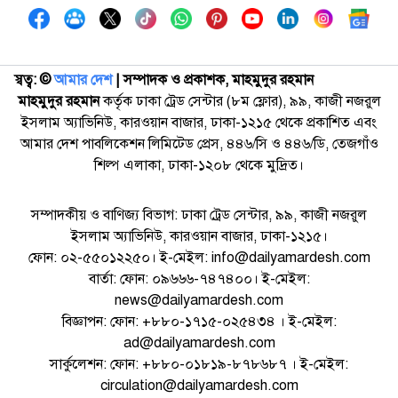
স্বত্ব: ©️
আমার দেশ
| সম্পাদক ও প্রকাশক, মাহমুদুর রহমান
মাহমুদুর রহমান
কর্তৃক ঢাকা ট্রেড সেন্টার (৮ম ফ্লোর), ৯৯, কাজী নজরুল
ইসলাম অ্যাভিনিউ, কারওয়ান বাজার, ঢাকা-১২১৫ থেকে প্রকাশিত এবং
আমার দেশ পাবলিকেশন লিমিটেড প্রেস, ৪৪৬/সি ও ৪৪৬/ডি, তেজগাঁও
শিল্প এলাকা, ঢাকা-১২০৮ থেকে মুদ্রিত।
সম্পাদকীয় ও বাণিজ্য বিভাগ: ঢাকা ট্রেড সেন্টার, ৯৯, কাজী নজরুল
ইসলাম অ্যাভিনিউ, কারওয়ান বাজার, ঢাকা-১২১৫।
ফোন: ০২-৫৫০১২২৫০। ই-মেইল: info@dailyamardesh.com
বার্তা: ফোন: ০৯৬৬৬-৭৪৭৪০০। ই-মেইল:
news@dailyamardesh.com
বিজ্ঞাপন: ফোন: +৮৮০-১৭১৫-০২৫৪৩৪ । ই-মেইল:
ad@dailyamardesh.com
সার্কুলেশন: ফোন: +৮৮০-০১৮১৯-৮৭৮৬৮৭ । ই-মেইল:
circulation@dailyamardesh.com