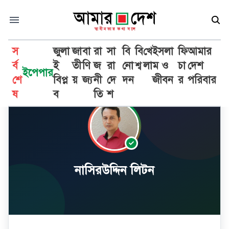
স
জুলা
জা
বা
রা
সা
বি
বি
খে
ইসলা
ফি
আমার
র্ব
ই
তী
ণি
জ
রা
নো
শ্ব
লা
ম ও
চা
দেশ
ইপেপার
শে
বিপ্ল
য়
জ্য
নী
দে
দন
জীবন
র
পরিবার
ষ
ব
তি
শ
নাসিরউদ্দিন লিটন