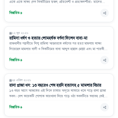
একে একে সাক্ষ্য দেন ভিকটিমের স্বজন, প্রতিবেশী ও প্রত্যক্ষদর্শীরা। তাদের
বক্তব্যে উঠে আসে ১৯ মে’র সেই বিভীষিকাময় ঘটনার ভয়াবহ বর্ণনা।
বিস্তারিত
আইন-আদালত
০২ জুন ২০২৬
রামিসা ধর্ষণ ও হত্যার লোমহর্ষক বর্ণনা দিলেন বাবা-মা
রাজধানীর পল্লবীতে শিশু রামিসা আক্তারকে ধর্ষণের পর হত্যা মামলায় সাক্ষ্য
দিয়েছেন মামলার বাদী ও ভিকটিমের বাবা আব্দুল হান্নান মোল্লা এবং মা পারভীন
আক্তার। এ সময় গা শীতল করা লোমহর্ষক বর্ণনা দেন তারা।
বিস্তারিত
আইন-আদালত
২৪ এপ্রিল ২০২৬
রানা প্লাজা ধস: ১৩ বছরেও শেষ হয়নি হত্যাসহ ৫ মামলার বিচার
১৩ বছর আগে আজকের এই দিনে ঢাকার অদূরে সাভারে ধসে পড়ে রানা প্লাজা
ভবন। বেশ কয়েকটি পোশাক কারখানা নিয়ে গড়ে ওঠা ভবনটিতে ভয়াবহ সেই
দুর্ঘটনায় ১ হাজার ১৩৬ জনের প্রাণহানি ঘটে। আহত হন আরো প্রায় দেড়
হাজারেরও বেশি মানুষ। এত মানুষের প্রাণহানির ঘটনায় করা হত্যাসহ পাঁচটি
বিস্তারিত
মামলার ১৩ বছর পেরিয়ে গেলেও এখানো শেষ