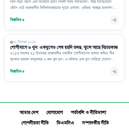
তিন বছর আগে এক বিকেলে হঠাৎ বিকট শব্দে বিস্ফোরণ। তীব্র বিস্ফোরণে
কেঁপে ওঠে রাজধানীর সিদ্দিকবাজারের পুরো এলাকা। ধোঁয়ায় আচ্ছন্ন চারপাশ।
আতঙ্কিত মানুষ যে যেভাবে পারছে দিগবেদিক ছুটছেন। এরই মাঝে ‘ক্যাফে কুইন’
ভবনের ভেতরে ও বাইরে থাকা ২৬টি তাজা প্রাণ ঝরে যায়। আহতদের
বিস্তারিত
আত্মচিৎকারে ভারী হয়ে ওঠে আশপাশের এলাক
আইন-আদালত
২১ ডিসেম্বর ২০২৫
গোপীবাগে ৬ খুন: একযুগেও শেষ হয়নি তদন্ত, ঝুলে আছে বিচারকাজ
২০১৩ সালের ২১ ডিসেম্বর রাজধানীর ওয়ারীর গোপীবাগের বাসায় কথিত পীর
লুৎফর রহমান ফারুকসহ ৬ জন খুন হন। এ ঘটনার এক যুগ পেরিয়ে গেলেও শেষ
হয়নি মামলার তদন্ত কাজ। কবে নাগাদ শেষ হবে তাও বলতে পারছেন না তদন্ত
সংশ্লিষ্টরা।
বিস্তারিত
আমার দেশ
যোগাযোগ
শর্তাবলি ও নীতিমালা
গোপনীয়তা নীতি
ডিএমসিএ
সম্পাদকীয় নীতি