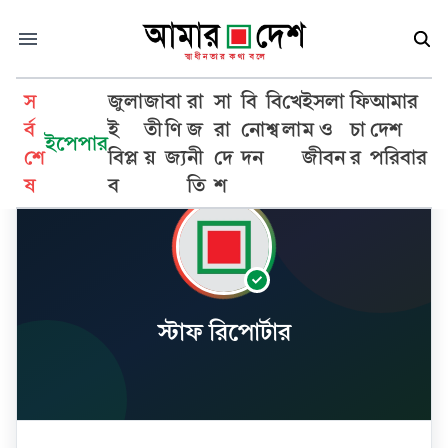
স
জুলা
জা
বা
রা
সা
বি
বি
খে
ইসলা
ফি
আমার
র্ব
ই
তী
ণি
জ
রা
নো
শ্ব
লা
ম ও
চা
দেশ
ইপেপার
শে
বিপ্ল
য়
জ্য
নী
দে
দন
জীবন
র
পরিবার
ষ
ব
তি
শ
স্টাফ রিপোর্টার