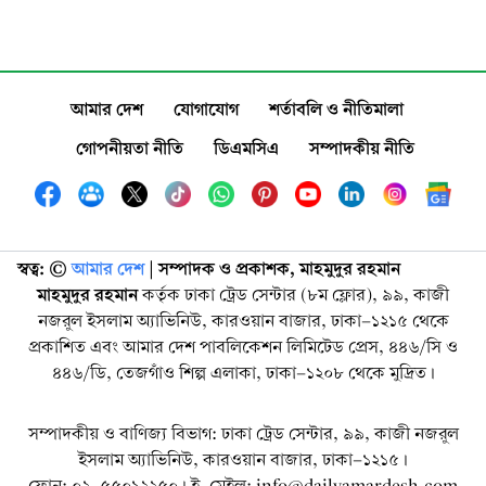
আমার দেশ
যোগাযোগ
শর্তাবলি ও নীতিমালা
গোপনীয়তা নীতি
ডিএমসিএ
সম্পাদকীয় নীতি
স্বত্ব: ©️
আমার দেশ
| সম্পাদক ও প্রকাশক, মাহমুদুর রহমান
মাহমুদুর রহমান
কর্তৃক ঢাকা ট্রেড সেন্টার (৮ম ফ্লোর), ৯৯, কাজী
নজরুল ইসলাম অ্যাভিনিউ, কারওয়ান বাজার, ঢাকা-১২১৫ থেকে
প্রকাশিত এবং আমার দেশ পাবলিকেশন লিমিটেড প্রেস, ৪৪৬/সি ও
৪৪৬/ডি, তেজগাঁও শিল্প এলাকা, ঢাকা-১২০৮ থেকে মুদ্রিত।
সম্পাদকীয় ও বাণিজ্য বিভাগ: ঢাকা ট্রেড সেন্টার, ৯৯, কাজী নজরুল
ইসলাম অ্যাভিনিউ, কারওয়ান বাজার, ঢাকা-১২১৫।
ফোন: ০২-৫৫০১২২৫০। ই-মেইল: info@dailyamardesh.com