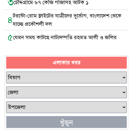
৩
চৌদ্দগ্রামে ৬৭ কেজি গাঁজাসহ আটক ১
টরন্টো-রোম ফ্লাইটের যাত্রীদের দুর্ভোগ, বাংলাদেশ থেকে
৪
যাচ্ছে প্রকৌশলী দল
৫
যেমন সময় কাটছে নাট্যদম্পতি রহমত আলী ও জলির
এলাকার খবর
খুঁজুন