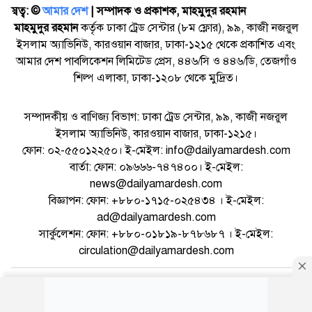
স্বত্ব: ©️
আমার দেশ
| সম্পাদক ও প্রকাশক, মাহমুদুর রহমান
মাহমুদুর রহমান
কর্তৃক ঢাকা ট্রেড সেন্টার (৮ম ফ্লোর), ৯৯, কাজী নজরুল
ইসলাম অ্যাভিনিউ, কারওয়ান বাজার, ঢাকা-১২১৫ থেকে প্রকাশিত এবং
আমার দেশ পাবলিকেশন লিমিটেড প্রেস, ৪৪৬/সি ও ৪৪৬/ডি, তেজগাঁও
শিল্প এলাকা, ঢাকা-১২০৮ থেকে মুদ্রিত।
সম্পাদকীয় ও বাণিজ্য বিভাগ: ঢাকা ট্রেড সেন্টার, ৯৯, কাজী নজরুল
ইসলাম অ্যাভিনিউ, কারওয়ান বাজার, ঢাকা-১২১৫।
ফোন: ০২-৫৫০১২২৫০। ই-মেইল: info@dailyamardesh.com
বার্তা: ফোন: ০৯৬৬৬-৭৪৭৪০০। ই-মেইল:
news@dailyamardesh.com
বিজ্ঞাপন: ফোন: +৮৮০-১৭১৫-০২৫৪৩৪ । ই-মেইল:
ad@dailyamardesh.com
সার্কুলেশন: ফোন: +৮৮০-০১৮১৯-৮৭৮৬৮৭ । ই-মেইল:
circulation@dailyamardesh.com
ওয়েব মেইল
কনভার্টার
আর্কাইভ
বিজ্ঞাপন
সাইটম্যাপ