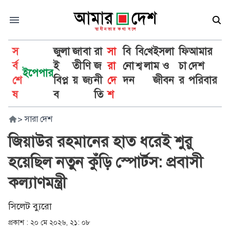
স
জুলা
জা
বা
রা
সা
বি
বি
খে
ইসলা
ফি
আমার
র্ব
ই
তী
ণি
জ
রা
নো
শ্ব
লা
ম ও
চা
দেশ
ইপেপার
শে
বিপ্ল
য়
জ্য
নী
দে
দন
জীবন
র
পরিবার
ষ
ব
তি
শ
>
সারা দেশ
জিয়াউর রহমানের হাত ধরেই শুরু
হয়েছিল নতুন কুঁড়ি স্পোর্টস: প্রবাসী
কল্যাণমন্ত্রী
সিলেট ব্যুরো
প্রকাশ :
২০ মে ২০২৬, ২১: ০৮