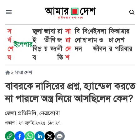
স
জুলা
জা
বা
রা
সা
বি
বি
খে
ইসলা
ফি
আমার
র্ব
ই
তী
ণি
জ
রা
নো
শ্ব
লা
ম ও
চা
দেশ
ইপেপার
শে
বিপ্ল
য়
জ্য
নী
দে
দন
জীবন
র
পরিবার
ষ
ব
তি
শ
>
সারা দেশ
বাবরকে নাসিরের প্রশ্ন, হ্যান্ডেল করতে
না পারলে অস্ত্র নিয়ে আসছিলেন কেন?
জেলা প্রতিনিধি, নেত্রকোণা
প্রকাশ :
২৭ জুলাই ২০২৫, ১৮: ২৭