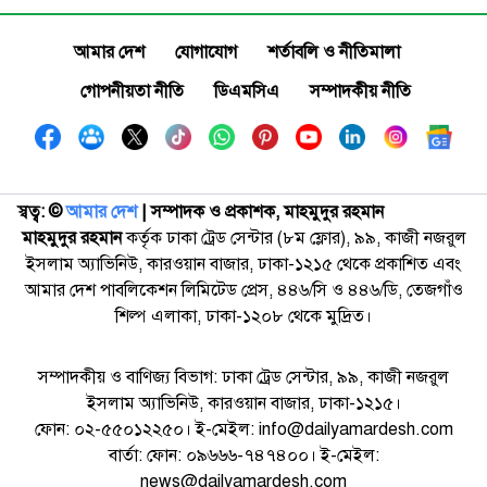
আমার দেশ
যোগাযোগ
শর্তাবলি ও নীতিমালা
গোপনীয়তা নীতি
ডিএমসিএ
সম্পাদকীয় নীতি
স্বত্ব: ©️
আমার দেশ
| সম্পাদক ও প্রকাশক, মাহমুদুর রহমান
মাহমুদুর রহমান
কর্তৃক ঢাকা ট্রেড সেন্টার (৮ম ফ্লোর), ৯৯, কাজী নজরুল
ইসলাম অ্যাভিনিউ, কারওয়ান বাজার, ঢাকা-১২১৫ থেকে প্রকাশিত এবং
আমার দেশ পাবলিকেশন লিমিটেড প্রেস, ৪৪৬/সি ও ৪৪৬/ডি, তেজগাঁও
শিল্প এলাকা, ঢাকা-১২০৮ থেকে মুদ্রিত।
সম্পাদকীয় ও বাণিজ্য বিভাগ: ঢাকা ট্রেড সেন্টার, ৯৯, কাজী নজরুল
ইসলাম অ্যাভিনিউ, কারওয়ান বাজার, ঢাকা-১২১৫।
ফোন: ০২-৫৫০১২২৫০। ই-মেইল: info@dailyamardesh.com
বার্তা: ফোন: ০৯৬৬৬-৭৪৭৪০০। ই-মেইল:
news@dailyamardesh.com