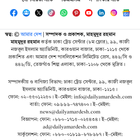
স্বত্ব: ©️
আমার দেশ
| সম্পাদক ও প্রকাশক, মাহমুদুর রহমান
মাহমুদুর রহমান
কর্তৃক ঢাকা ট্রেড সেন্টার (৮ম ফ্লোর), ৯৯, কাজী
নজরুল ইসলাম অ্যাভিনিউ, কারওয়ান বাজার, ঢাকা-১২১৫ থেকে
প্রকাশিত এবং আমার দেশ পাবলিকেশন লিমিটেড প্রেস, ৪৪৬/সি ও
৪৪৬/ডি, তেজগাঁও শিল্প এলাকা, ঢাকা-১২০৮ থেকে মুদ্রিত।
সম্পাদকীয় ও বাণিজ্য বিভাগ: ঢাকা ট্রেড সেন্টার, ৯৯, কাজী নজরুল
ইসলাম অ্যাভিনিউ, কারওয়ান বাজার, ঢাকা-১২১৫।
ফোন: ০২-৫৫০১২২৫০। ই-মেইল: info@dailyamardesh.com
বার্তা: ফোন: ০৯৬৬৬-৭৪৭৪০০। ই-মেইল:
news@dailyamardesh.com
বিজ্ঞাপন: ফোন: +৮৮০-১৭১৫-০২৫৪৩৪ । ই-মেইল:
ad@dailyamardesh.com
সার্কুলেশন: ফোন: +৮৮০-০১৮১৯-৮৭৮৬৮৭ । ই-মেইল: