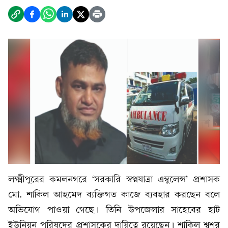
লক্ষ্মীপুরের কমলনগরে ‘সরকারি স্বপ্নযাত্রা এম্বুলেন্স’ প্রশাসক
মো. শাকিল আহমেদ ব্যক্তিগত কাজে ব্যবহার করছেন বলে
অভিযোগ পাওয়া গেছে। তিনি উপজেলার সাহেবের হাট
ইউনিয়ন পরিষদের প্রশাসকের দায়িত্বে রয়েছেন। শাকিল শ্বশুর