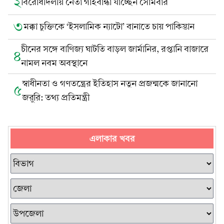
২
বিরোধীদলীয় নেতা গাইবান্ধা যাচ্ছেন সোমবার
৩
মক্কা চুক্তিকে ‘ইসলামিক ন্যাটো’ বানাতে চায় পাকিস্তান
চীনের সঙ্গে বাণিজ্য ঘাটতি বাড়ল জার্মানির, রপ্তানি বাজারে
৪
নামল নবম অবস্থানে
স্বাধীনতা ও গণতন্ত্রের ইতিহাস নতুন প্রজন্মকে জানানো
৫
জরুরি: তথ্য প্রতিমন্ত্রী
এলাকার খবর