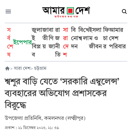
স
জুলা
জা
বা
রা
সা
বি
বি
খে
ইসলা
ফি
আমার
র্ব
ই
তী
ণি
জ
রা
নো
শ্ব
লা
ম ও
চা
দেশ
ইপেপার
শে
বিপ্ল
য়
জ্য
নী
দে
দন
জীবন
র
পরিবার
ষ
ব
তি
শ
>
সারা দেশ
>
চট্টগ্রাম
শ্বশুর বাড়ি যেতে ‘সরকারি এম্বুলেন্স’
ব্যবহারের অভিযোগ প্রশাসকের
বিরুদ্ধে
উপজেলা প্রতিনিধি, কমলনগর (লক্ষ্মীপুর)
প্রকাশ :
২১ ডিসেম্বর ২০২৫, ২১: ৫৯