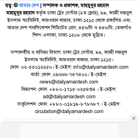
স্বত্ব: ©️
আমার দেশ
| সম্পাদক ও প্রকাশক, মাহমুদুর রহমান
মাহমুদুর রহমান
কর্তৃক ঢাকা ট্রেড সেন্টার (৮ম ফ্লোর), ৯৯, কাজী নজরুল
ইসলাম অ্যাভিনিউ, কারওয়ান বাজার, ঢাকা-১২১৫ থেকে প্রকাশিত এবং
আমার দেশ পাবলিকেশন লিমিটেড প্রেস, ৪৪৬/সি ও ৪৪৬/ডি, তেজগাঁও
শিল্প এলাকা, ঢাকা-১২০৮ থেকে মুদ্রিত।
সম্পাদকীয় ও বাণিজ্য বিভাগ: ঢাকা ট্রেড সেন্টার, ৯৯, কাজী নজরুল
ইসলাম অ্যাভিনিউ, কারওয়ান বাজার, ঢাকা-১২১৫।
ফোন: ০২-৫৫০১২২৫০। ই-মেইল: info@dailyamardesh.com
বার্তা: ফোন: ০৯৬৬৬-৭৪৭৪০০। ই-মেইল:
news@dailyamardesh.com
বিজ্ঞাপন: ফোন: +৮৮০-১৭১৫-০২৫৪৩৪ । ই-মেইল:
ad@dailyamardesh.com
সার্কুলেশন: ফোন: +৮৮০-০১৮১৯-৮৭৮৬৮৭ । ই-মেইল:
circulation@dailyamardesh.com
ওয়েব মেইল
কনভার্টার
আর্কাইভ
বিজ্ঞাপন
সাইটম্যাপ