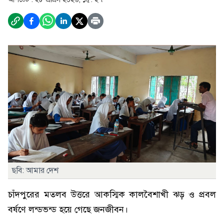
ছবি: আমার দেশ
চাঁদপুরের মতলব উত্তরে আকস্মিক কালবৈশাখী ঝড় ও প্রবল
বর্ষণে লন্ডভন্ড হয়ে গেছে জনজীবন।