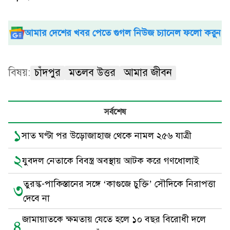
আমার দেশের খবর পেতে গুগল নিউজ চ্যানেল ফলো করুন
বিষয়:
চাঁদপুর
মতলব উত্তর
আমার জীবন
সর্বশেষ
১
সাত ঘণ্টা পর উড়োজাহাজ থেকে নামল ২৫৬ যাত্রী
২
যুবদল নেতাকে বিবস্ত্র অবস্থায় আটক করে গণধোলাই
তুরস্ক-পাকিস্তানের সঙ্গে ‘কাগুজে চুক্তি’ সৌদিকে নিরাপত্তা
৩
দেবে না
জামায়াতকে ক্ষমতায় যেতে হলে ১০ বছর বিরোধী দলে
৪