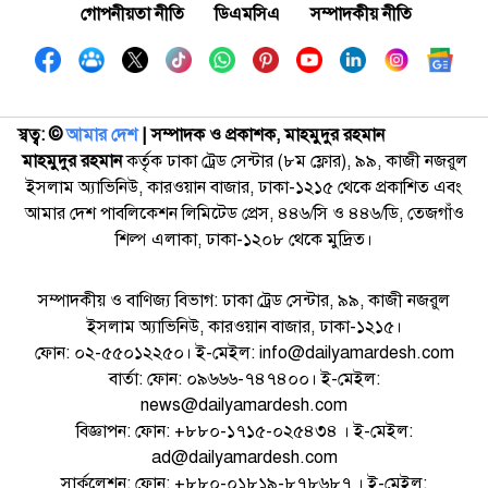
গোপনীয়তা নীতি
ডিএমসিএ
সম্পাদকীয় নীতি
স্বত্ব: ©️
আমার দেশ
| সম্পাদক ও প্রকাশক, মাহমুদুর রহমান
মাহমুদুর রহমান
কর্তৃক ঢাকা ট্রেড সেন্টার (৮ম ফ্লোর), ৯৯, কাজী নজরুল
ইসলাম অ্যাভিনিউ, কারওয়ান বাজার, ঢাকা-১২১৫ থেকে প্রকাশিত এবং
আমার দেশ পাবলিকেশন লিমিটেড প্রেস, ৪৪৬/সি ও ৪৪৬/ডি, তেজগাঁও
শিল্প এলাকা, ঢাকা-১২০৮ থেকে মুদ্রিত।
সম্পাদকীয় ও বাণিজ্য বিভাগ: ঢাকা ট্রেড সেন্টার, ৯৯, কাজী নজরুল
ইসলাম অ্যাভিনিউ, কারওয়ান বাজার, ঢাকা-১২১৫।
ফোন: ০২-৫৫০১২২৫০। ই-মেইল: info@dailyamardesh.com
বার্তা: ফোন: ০৯৬৬৬-৭৪৭৪০০। ই-মেইল:
news@dailyamardesh.com
বিজ্ঞাপন: ফোন: +৮৮০-১৭১৫-০২৫৪৩৪ । ই-মেইল:
ad@dailyamardesh.com
সার্কুলেশন: ফোন: +৮৮০-০১৮১৯-৮৭৮৬৮৭ । ই-মেইল: