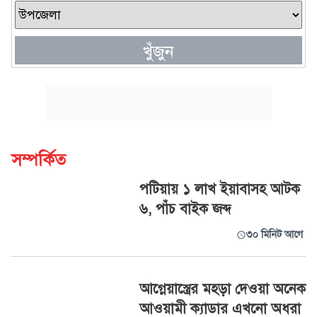
খুঁজুন
সম্পর্কিত
পটিয়ায় ১ লাখ ইয়াবাসহ আটক
৬, পাঁচ বাইক জব্দ
৩০ মিনিট আগে
আগ্নেয়াস্ত্রের মহড়া দেওয়া অনেক
আওয়ামী ক্যাডার এখনো অধরা