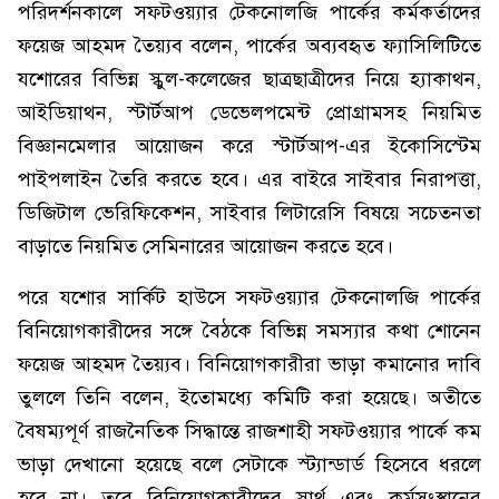
পরিদর্শনকালে সফটওয়্যার টেকনোলজি পার্কের কর্মকর্তাদের
ফয়েজ আহমদ তৈয়্যব বলেন, পার্কের অব্যবহৃত ফ্যাসিলিটিতে
যশোরের বিভিন্ন স্কুল-কলেজের ছাত্রছাত্রীদের নিয়ে হ্যাকাথন,
আইডিয়াথন, স্টার্টআপ ডেভেলপমেন্ট প্রোগ্রামসহ নিয়মিত
বিজ্ঞানমেলার আয়োজন করে স্টার্টআপ-এর ইকোসিস্টেম
পাইপলাইন তৈরি করতে হবে। এর বাইরে সাইবার নিরাপত্তা,
ডিজিটাল ভেরিফিকেশন, সাইবার লিটারেসি বিষয়ে সচেতনতা
বাড়াতে নিয়মিত সেমিনারের আয়োজন করতে হবে।
পরে যশোর সার্কিট হাউসে সফটওয়্যার টেকনোলজি পার্কের
বিনিয়োগকারীদের সঙ্গে বৈঠকে বিভিন্ন সমস্যার কথা শোনেন
ফয়েজ আহমদ তৈয়্যব। বিনিয়োগকারীরা ভাড়া কমানোর দাবি
তুললে তিনি বলেন, ইতোমধ্যে কমিটি করা হয়েছে। অতীতে
বৈষম্যপূর্ণ রাজনৈতিক সিদ্ধান্তে রাজশাহী সফটওয়্যার পার্কে কম
ভাড়া দেখানো হয়েছে বলে সেটাকে স্ট্যান্ডার্ড হিসেবে ধরলে
হবে না। তবে বিনিয়োগকারীদের স্বার্থ এবং কর্মসংস্থানের