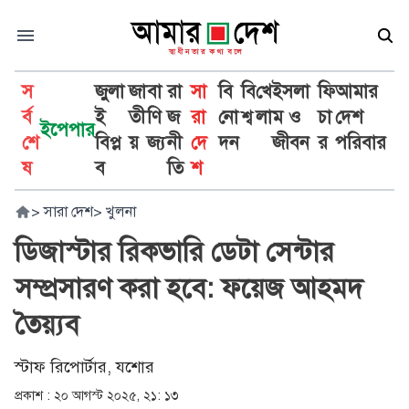
স
জুলা
জা
বা
রা
সা
বি
বি
খে
ইসলা
ফি
আমার
র্ব
ই
তী
ণি
জ
রা
নো
শ্ব
লা
ম ও
চা
দেশ
ইপেপার
শে
বিপ্ল
য়
জ্য
নী
দে
দন
জীবন
র
পরিবার
ষ
ব
তি
শ
>
সারা দেশ
>
খুলনা
ডিজাস্টার রিকভারি ডেটা সেন্টার
সম্প্রসারণ করা হবে: ফয়েজ আহমদ
তৈয়্যব
স্টাফ রিপোর্টার, যশোর
প্রকাশ :
২০ আগস্ট ২০২৫, ২১: ১৩